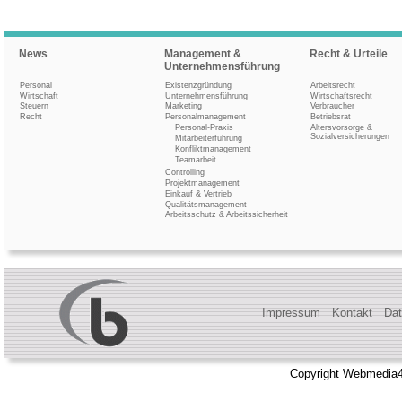
News
Management &
Recht & Urteile
Unternehmensführung
Personal
Existenzgründung
Arbeitsrecht
Wirtschaft
Unternehmensführung
Wirtschaftsrecht
Steuern
Marketing
Verbraucher
Recht
Personalmanagement
Betriebsrat
Personal-Praxis
Altersvorsorge &
Sozialversicherungen
Mitarbeiterführung
Konfliktmanagement
Teamarbeit
Controlling
Projektmanagement
Einkauf & Vertrieb
Qualitätsmanagement
Arbeitsschutz & Arbeitssicherheit
Impressum
Kontakt
Dat
Copyright Webmedia4