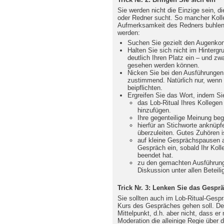
Sie werden nicht die Einzige sein, 
oder Redner sucht. So mancher Kolle
Aufmerksamkeit des Redners buhlen. 
werden:
Suchen Sie gezielt den Augenkon
Halten Sie sich nicht im Hinter
deutlich Ihren Platz ein – und z
gesehen werden können.
Nicken Sie bei den Ausführungen 
zustimmend. Natürlich nur, wenn 
beipflichten.
Ergreifen Sie das Wort, indem Si
das Lob-Ritual Ihres Kollegen
hinzufügen.
Ihre gegenteilige Meinung be
hierfür an Stichworte anknüp
überzuleiten. Gutes Zuhören is
auf kleine Gesprächspausen ac
Gespräch ein, sobald Ihr Kol
beendet hat.
zu den gemachten Ausführung
Diskussion unter allen Beteilig
Trick Nr. 3: Lenken Sie das Gespr
Sie sollten auch im Lob-Ritual-Gespr
Kurs des Gespräches gehen soll. De
Mittelpunkt, d.h. aber nicht, dass er
Moderation die alleinige Regie über 