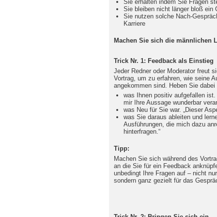
Sie erhalten indem Sie Fragen ste
Sie bleiben nicht länger bloß ein
Sie nutzen solche Nach-Gespräch
Karriere
Machen Sie sich die männlichen Lo
Trick Nr. 1: Feedback als Einstieg
Jeder Redner oder Moderator freut 
Vortrag, um zu erfahren, wie seine A
angekommen sind. Heben Sie dabei 
was Ihnen positiv aufgefallen ist
mir Ihre Aussage wunderbar veran
was Neu für Sie war. „Dieser Aspe
was Sie daraus ableiten und lern
Ausführungen, die mich dazu anr
hinterfragen.“
Tipp:
Machen Sie sich während des Vortrag
an die Sie für ein Feedback anknüpf
unbedingt Ihre Fragen auf – nicht nu
sondern ganz gezielt für das Gespr
Trick Nr. 2: Bringen Sie sich ein