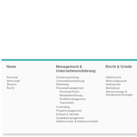
News
Management &
Recht & Urteile
Unternehmensführung
Personal
Existenzgründung
Arbeitsrecht
Wirtschaft
Unternehmensführung
Wirtschaftsrecht
Steuern
Marketing
Verbraucher
Recht
Personalmanagement
Betriebsrat
Personal-Praxis
Altersvorsorge &
Sozialversicherungen
Mitarbeiterführung
Konfliktmanagement
Teamarbeit
Controlling
Projektmanagement
Einkauf & Vertrieb
Qualitätsmanagement
Arbeitsschutz & Arbeitssicherheit