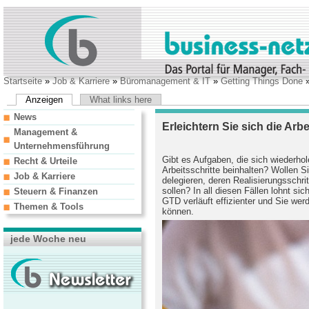
Startseite
»
Job & Karriere
»
Büromanagement & IT
»
Getting Things Done
»
Anzeigen
What links here
News
Erleichtern Sie sich die Arbe
Management &
Unternehmensführung
Gibt es Aufgaben, die sich wiederho
Recht & Urteile
Arbeitsschritte beinhalten? Wollen S
Job & Karriere
delegieren, deren Realisierungsschri
sollen? In all diesen Fällen lohnt sic
Steuern & Finanzen
GTD verläuft effizienter und Sie wer
Themen & Tools
können.
jede Woche neu