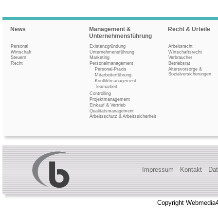
News
Management &
Recht & Urteile
Unternehmensführung
Personal
Existenzgründung
Arbeitsrecht
Wirtschaft
Unternehmensführung
Wirtschaftsrecht
Steuern
Marketing
Verbraucher
Recht
Personalmanagement
Betriebsrat
Personal-Praxis
Altersvorsorge &
Sozialversicherungen
Mitarbeiterführung
Konfliktmanagement
Teamarbeit
Controlling
Projektmanagement
Einkauf & Vertrieb
Qualitätsmanagement
Arbeitsschutz & Arbeitssicherheit
Impressum
Kontakt
Dat
Copyright Webmedia4