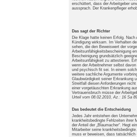
erschüttert, dass der Arbeitgeber unv
aussprach. Der Krankenpfleger erho
Das sagt der Richter
Die Klage hatte keinen Erfolg. Nach
Kündigung wirksam. Im Verhalten des
sehen, die den Beweiswert der vorge
Arbeitsunfähigkeitsbescheinigung en
Bescheinigung grundsätzlich geeigne
Arbeitsunfähigkeit zu attestieren. Er
wenn der Arbeitnehmer selbst davon 
und psychisch fit sei. In einem solc
weitere sachliche Argumente vorbring
Glaubwürdigkeit seiner Erkrankung u
Streitfall diesen Anforderungen nich
einer vorgetäuschten Erkrankung au
Vertrauensbruch müsse der Arbeitge
Urteil vom 08.02.2010, Az.: 16 Sa 8
Das bedeutet die Entscheidung
Jedes Jahr entstehen den Unternehm
krankheitsbedingte Fehlzeiten ihrer M
der Anteil der „Blaumacher“. Hegt ei
Mitarbeiter seine krankheitsbedingte 
muss er beweisen, dass tatsächlich e