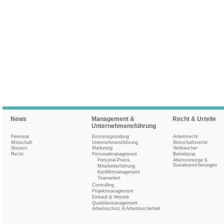
News
Management &
Recht & Urteile
Unternehmensführung
Personal
Existenzgründung
Arbeitsrecht
Wirtschaft
Unternehmensführung
Wirtschaftsrecht
Steuern
Marketing
Verbraucher
Recht
Personalmanagement
Betriebsrat
Personal-Praxis
Altersvorsorge &
Sozialversicherungen
Mitarbeiterführung
Konfliktmanagement
Teamarbeit
Controlling
Projektmanagement
Einkauf & Vertrieb
Qualitätsmanagement
Arbeitsschutz & Arbeitssicherheit