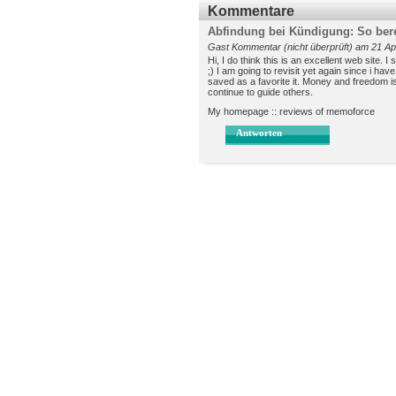
Kommentare
Abfindung bei Kündigung: So ber
Gast Kommentar (nicht überprüft) am 21 Apr
Hi, I do think this is an excellent web site. I
;) I am going to revisit yet again since i have
saved as a favorite it. Money and freedom 
continue to guide others.
My homepage :: reviews of memoforce
Antworten