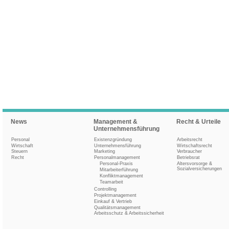
News
Management &
Recht & Urteile
Unternehmensführung
Personal
Existenzgründung
Arbeitsrecht
Wirtschaft
Unternehmensführung
Wirtschaftsrecht
Steuern
Marketing
Verbraucher
Recht
Personalmanagement
Betriebsrat
Personal-Praxis
Altersvorsorge &
Sozialversicherungen
Mitarbeiterführung
Konfliktmanagement
Teamarbeit
Controlling
Projektmanagement
Einkauf & Vertrieb
Qualitätsmanagement
Arbeitsschutz & Arbeitssicherheit