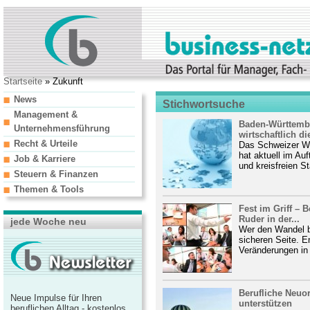
Startseite
» Zukunft
News
Stichwortsuche
Management &
Baden-Württembe
Unternehmensführung
wirtschaftlich die
Recht & Urteile
Das Schweizer Wi
hat aktuell im Au
Job & Karriere
und kreisfreien St
Steuern & Finanzen
Themen & Tools
Fest im Griff – 
Ruder in der...
jede Woche neu
Wer den Wandel b
sicheren Seite. E
Veränderungen in 
Berufliche Neuor
Neue Impulse für Ihren
unterstützen
beruflichen Alltag - kostenlos