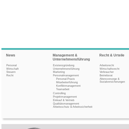
News
Management &
Recht & Urteile
Unternehmensführung
Personal
Existenzgründung
Arbeitsrecht
Wirtschaft
Unternehmensführung
Wirtschaftsrecht
Steuern
Marketing
Verbraucher
Recht
Personalmanagement
Betriebsrat
Personal-Praxis
Altersvorsorge &
Sozialversicherungen
Mitarbeiterführung
Konfliktmanagement
Teamarbeit
Controlling
Projektmanagement
Einkauf & Vertrieb
Qualitätsmanagement
Arbeitsschutz & Arbeitssicherheit