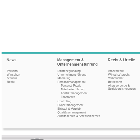
News
Management &
Recht & Urteile
Unternehmensführung
Personal
Existenzgründung
Arbeitsrecht
Wirtschaft
Unternehmensführung
Wirtschaftsrecht
Steuern
Marketing
Verbraucher
Recht
Personalmanagement
Betriebsrat
Personal-Praxis
Altersvorsorge &
Sozialversicherungen
Mitarbeiterführung
Konfliktmanagement
Teamarbeit
Controlling
Projektmanagement
Einkauf & Vertrieb
Qualitätsmanagement
Arbeitsschutz & Arbeitssicherheit