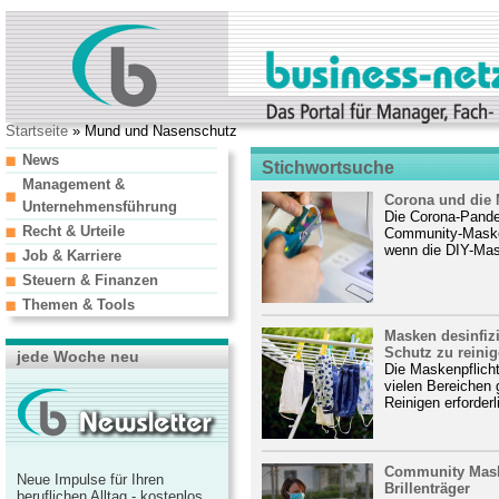
Startseite
» Mund und Nasenschutz
News
Stichwortsuche
Management &
Corona und die 
Unternehmensführung
Die Corona-Pande
Recht & Urteile
Community-Masken
wenn die DIY-Mas
Job & Karriere
Steuern & Finanzen
Themen & Tools
Masken desinfiz
Schutz zu reini
jede Woche neu
Die Maskenpflicht
vielen Bereichen 
Reinigen erforderl
Community Maske
Neue Impulse für Ihren
Brillenträger
beruflichen Alltag - kostenlos