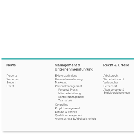
News
Management &
Recht & Urteile
Unternehmensführung
Personal
Existenzgründung
Arbeitsrecht
Wirtschaft
Unternehmensführung
Wirtschaftsrecht
Steuern
Marketing
Verbraucher
Recht
Personalmanagement
Betriebsrat
Personal-Praxis
Altersvorsorge &
Sozialversicherungen
Mitarbeiterführung
Konfliktmanagement
Teamarbeit
Controlling
Projektmanagement
Einkauf & Vertrieb
Qualitätsmanagement
Arbeitsschutz & Arbeitssicherheit