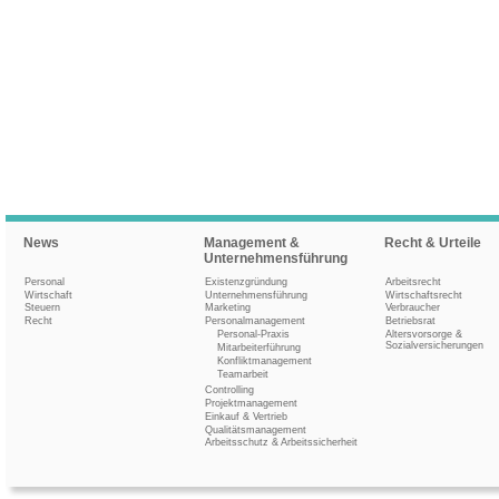
News
Management &
Recht & Urteile
Unternehmensführung
Personal
Existenzgründung
Arbeitsrecht
Wirtschaft
Unternehmensführung
Wirtschaftsrecht
Steuern
Marketing
Verbraucher
Recht
Personalmanagement
Betriebsrat
Personal-Praxis
Altersvorsorge &
Sozialversicherungen
Mitarbeiterführung
Konfliktmanagement
Teamarbeit
Controlling
Projektmanagement
Einkauf & Vertrieb
Qualitätsmanagement
Arbeitsschutz & Arbeitssicherheit