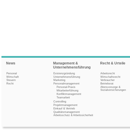
News
Management &
Recht & Urteile
Unternehmensführung
Personal
Existenzgründung
Arbeitsrecht
Wirtschaft
Unternehmensführung
Wirtschaftsrecht
Steuern
Marketing
Verbraucher
Recht
Personalmanagement
Betriebsrat
Personal-Praxis
Altersvorsorge &
Sozialversicherungen
Mitarbeiterführung
Konfliktmanagement
Teamarbeit
Controlling
Projektmanagement
Einkauf & Vertrieb
Qualitätsmanagement
Arbeitsschutz & Arbeitssicherheit