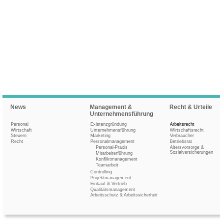
News
Management &
Recht & Urteile
Unternehmensführung
Personal
Existenzgründung
Arbeitsrecht
Wirtschaft
Unternehmensführung
Wirtschaftsrecht
Steuern
Marketing
Verbraucher
Recht
Personalmanagement
Betriebsrat
Personal-Praxis
Altersvorsorge &
Sozialversicherungen
Mitarbeiterführung
Konfliktmanagement
Teamarbeit
Controlling
Projektmanagement
Einkauf & Vertrieb
Qualitätsmanagement
Arbeitsschutz & Arbeitssicherheit