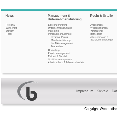
News
Management &
Recht & Urteile
Unternehmensführung
Personal
Existenzgründung
Arbeitsrecht
Wirtschaft
Unternehmensführung
Wirtschaftsrecht
Steuern
Marketing
Verbraucher
Recht
Personalmanagement
Betriebsrat
Personal-Praxis
Altersvorsorge &
Sozialversicherungen
Mitarbeiterführung
Konfliktmanagement
Teamarbeit
Controlling
Projektmanagement
Einkauf & Vertrieb
Qualitätsmanagement
Arbeitsschutz & Arbeitssicherheit
Impressum
Kontakt
Dat
Copyright Webmedia4