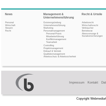
News
Management &
Recht & Urteile
Unternehmensführung
Personal
Existenzgründung
Arbeitsrecht
Wirtschaft
Unternehmensführung
Wirtschaftsrecht
Steuern
Marketing
Verbraucher
Recht
Personalmanagement
Betriebsrat
Personal-Praxis
Altersvorsorge &
Sozialversicherungen
Mitarbeiterführung
Konfliktmanagement
Teamarbeit
Controlling
Projektmanagement
Einkauf & Vertrieb
Qualitätsmanagement
Arbeitsschutz & Arbeitssicherheit
Impressum
Kontakt
Dat
Copyright Webmedia4