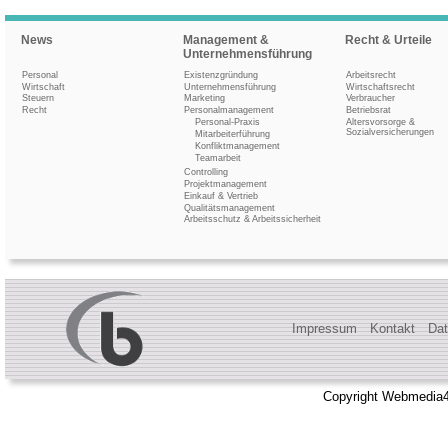
News
Management &
Recht & Urteile
Unternehmensführung
Personal
Existenzgründung
Arbeitsrecht
Wirtschaft
Unternehmensführung
Wirtschaftsrecht
Steuern
Marketing
Verbraucher
Recht
Personalmanagement
Betriebsrat
Personal-Praxis
Altersvorsorge &
Sozialversicherungen
Mitarbeiterführung
Konfliktmanagement
Teamarbeit
Controlling
Projektmanagement
Einkauf & Vertrieb
Qualitätsmanagement
Arbeitsschutz & Arbeitssicherheit
Impressum
Kontakt
Dat
Copyright Webmedia4