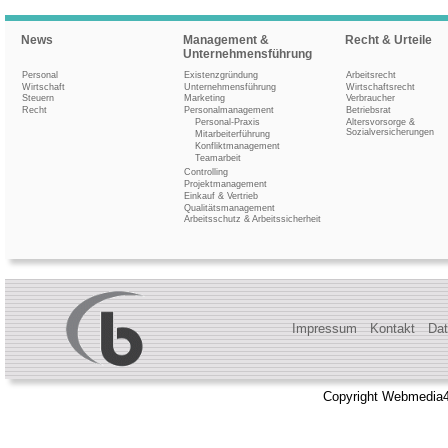
News
Management &
Recht & Urteile
Unternehmensführung
Personal
Existenzgründung
Arbeitsrecht
Wirtschaft
Unternehmensführung
Wirtschaftsrecht
Steuern
Marketing
Verbraucher
Recht
Personalmanagement
Betriebsrat
Personal-Praxis
Altersvorsorge &
Sozialversicherungen
Mitarbeiterführung
Konfliktmanagement
Teamarbeit
Controlling
Projektmanagement
Einkauf & Vertrieb
Qualitätsmanagement
Arbeitsschutz & Arbeitssicherheit
Impressum
Kontakt
Dat
Copyright Webmedia4