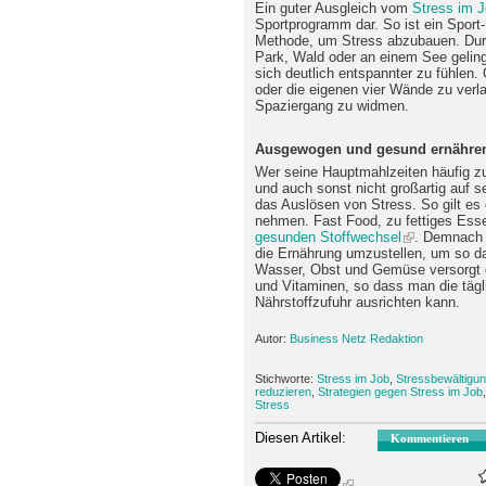
Ein guter Ausgleich vom
Stress im 
Sportprogramm dar. So ist ein Sport
Methode, um Stress abzubauen. Dur
Park, Wald oder an einem See gelin
sich deutlich entspannter zu fühlen.
oder die eigenen vier Wände zu ver
Spaziergang zu widmen.
Ausgewogen und gesund ernähren 
Wer seine Hauptmahlzeiten häufig z
und auch sonst nicht großartig auf s
das Auslösen von Stress. So gilt es 
nehmen. Fast Food, zu fettiges Esse
gesunden Stoffwechsel
. Demnach 
die Ernährung umzustellen, um so da
Wasser, Obst und Gemüse versorgt d
und Vitaminen, so dass man die tägl
Nährstoffzufuhr ausrichten kann.
Autor:
Business Netz Redaktion
Stichworte:
Stress im Job
,
Stressbewältigun
reduzieren
,
Strategien gegen Stress im Job
Stress
Diesen Artikel:
Kommentieren