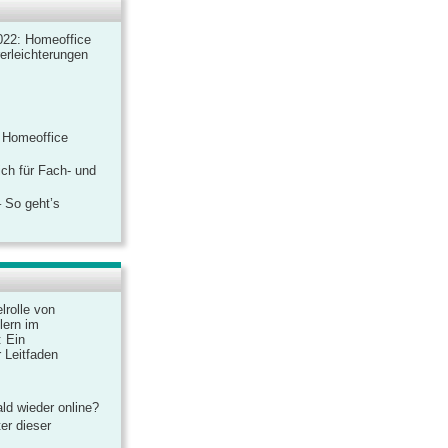
022: Homeoffice
rerleichterungen
 Homeoffice
ich für Fach- und
 So geht’s
lrolle von
lern im
: Ein
 Leitfaden
ld wieder online?
er dieser