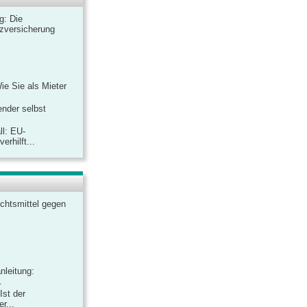
ag: Die
zversicherung
Wie Sie als Mieter
ender selbst
ll: EU-
rhilft...
chtsmittel gegen
nleitung:
.
Ist der
r...