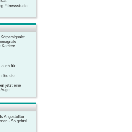
ndat
ng Fitnessstudio
r Körpersignale:
ersignale
 Karriere
– auch für
n Sie die
n jetzt eine
 Auge...
ls Angestellter
chnen - So gehts!