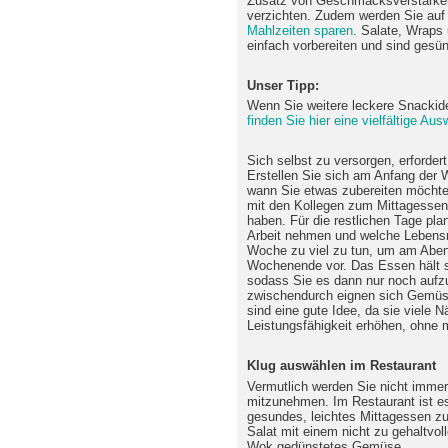
Zusatz von Geschmacksverstärker
verzichten. Zudem werden Sie auf 
Mahlzeiten sparen
. Salate, Wraps
einfach vorbereiten und sind ges
Unser Tipp:
Wenn Sie weitere leckere Snacki
finden Sie hier eine vielfältige Aus
Sich selbst zu versorgen, erforder
Erstellen Sie sich am Anfang der 
wann Sie etwas zubereiten möchten
mit den Kollegen zum Mittagessen
haben. Für die restlichen Tage pla
Arbeit nehmen und welche Lebensmit
Woche zu viel zu tun, um am Abe
Wochenende vor. Das Essen hält s
sodass Sie es dann nur noch auf
zwischendurch eignen sich Gemüs
sind eine gute Idee, da sie viele Nä
Leistungsfähigkeit erhöhen, ohne
Klug auswählen im Restaurant
Vermutlich werden Sie nicht immer
mitzunehmen. Im Restaurant ist es 
gesundes, leichtes Mittagessen z
Salat mit einem nicht zu gehaltvo
Wok gedünstetes Gemüse.