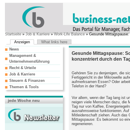
Startseite
»
Job & Karriere
»
Work-Life Balance
» Gesunde Mittagspause: S
Anzeigen
What links here
News
Gesunde Mittagspause: So
Management &
konzentriert durch den Ta
Unternehmensführung
Recht & Urteile
Gehören Sie zu denjenigen, die sic
Job & Karriere
Fertiggericht in der Mikrowelle a
Steuern & Finanzen
aufmerksamen Essen? Oder arbeite
Telefon in der Hand?
Themen & Tools
Vor allem, wenn der Tag lang ist u
jede Woche neu
neigen viele Menschen dazu, die 
Tag nur von Kaffee, Energieriegel
ausnahmsweise funktionieren. Auf 
Mitleidenschaft ziehen. Auch das Ge
Mittagspause: Es bekommt so eine
regenerieren.