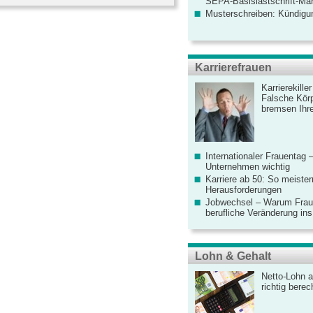
SEPA-Basislastschrift-Ma
Musterschreiben: Kündigu
Karrierefrauen
Karrierekille
Falsche Körp
bremsen Ihre
Internationaler Frauentag 
Unternehmen wichtig
Karriere ab 50: So meister
Herausforderungen
Jobwechsel – Warum Fraue
berufliche Veränderung ins
Lohn & Gehalt
Netto-Lohn a
richtig bere