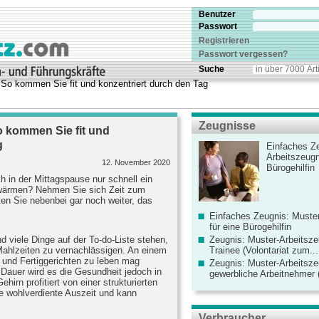
Benutzer
Passwort
Registrieren
Passwort vergessen?
Suche
o kommen Sie fit und konzentriert durch den Tag
Zeugnisse
 kommen Sie fit und
g
Einfaches Ze
Arbeitszeugn
12. November 2020
Bürogehilfin
h in der Mittagspause nur schnell ein
ufwärmen? Nehmen Sie sich Zeit zum
n Sie nebenbei gar noch weiter, das
Einfaches Zeugnis: Muster
für eine Bürogehilfin
nd viele Dinge auf der To-do-Liste stehen,
Zeugnis: Muster-Arbeitsze
Mahlzeiten zu vernachlässigen. An einem
Trainee (Volontariat zum...
n und Fertiggerichten zu leben mag
Zeugnis: Muster-Arbeitsze
Dauer wird es die Gesundheit jedoch in
gewerbliche Arbeitnehmer (
hirn profitiert von einer strukturierten
 wohlverdiente Auszeit und kann
Verbraucher