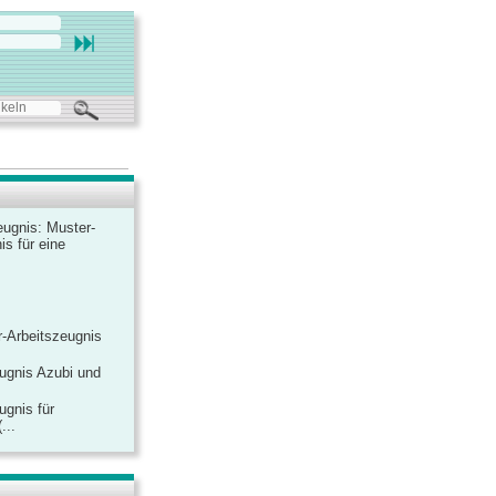
ugnis: Muster-
is für eine
-Arbeitszeugnis
ugnis Azubi und
ugnis für
...