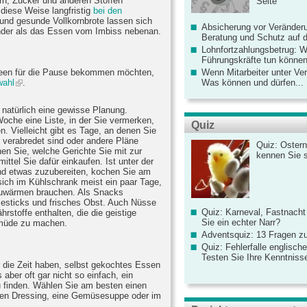
n, Zucker und anderen Stoffen
Seite
diese Weise langfristig
bei den
 und gesunde Vollkornbrote lassen sich
Absicherung vor Veränderu
ünder als das Essen vom Imbiss nebenan.
Beratung und Schutz auf de
Lohnfortzahlungsbetrug: 
Führungskräfte tun könne
deen für die Pause bekommen möchten,
Wenn Mitarbeiter unter Ve
wahl
.
Was können und dürfen...
t natürlich eine gewisse Planung.
Woche eine Liste, in der Sie vermerken,
Quiz
. Vielleicht gibt es Tage, an denen Sie
 verabredet sind oder andere Pläne
Quiz: Ostern
nen Sie, welche Gerichte Sie mit zur
kennen Sie 
tel Sie dafür einkaufen. Ist unter der
nd etwas zuzubereiten, kochen Sie am
ich im Kühlschrank meist ein paar Tage,
zuwärmen brauchen. Als Snacks
esticks und frisches Obst. Auch Nüsse
Quiz: Karneval, Fastnacht
hrstoffe enthalten, die die geistige
Sie ein echter Narr?
 müde zu machen.
Adventsquiz: 13 Fragen zu
Quiz: Fehlerfalle englisch
Testen Sie Ihre Kenntniss
 die Zeit haben, selbst gekochtes Essen
aber oft gar nicht so einfach, ein
u finden. Wählen Sie am besten einen
llen Dressing, eine Gemüsesuppe oder im