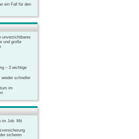
 ein Fall für den
n unverzichtbares
ine und große
n
g – 3 wichtige
 wieder schneller
atum im
en
n im Job: Mit
zversicherung
 der sicheren