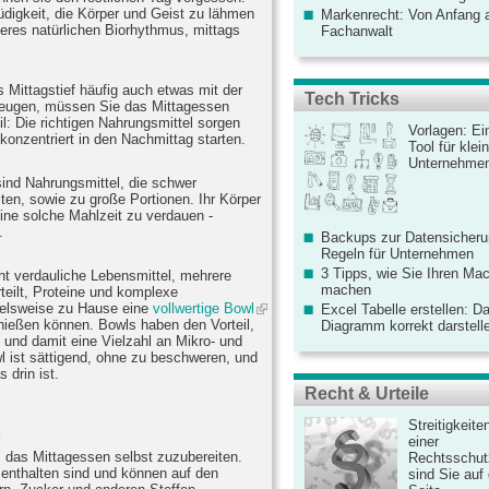
digkeit, die Körper und Geist zu lähmen
Markenrecht: Von Anfang an
nseres natürlichen Biorhythmus, mittags
Fachanwalt
Mittagstief häufig auch etwas mit der
Tech Tricks
eugen, müssen Sie das Mittagessen
il: Die richtigen Nahrungsmittel sorgen
Vorlagen: Ei
 konzentriert in den Nachmittag starten.
Tool für kle
Unternehme
sind Nahrungsmittel, die schwer
lten, sowie zu große Portionen. Ihr Körper
ine solche Mahlzeit zu verdauen -
.
Backups zur Datensicherun
Regeln für Unternehmen
3 Tipps, wie Sie Ihren Mac
ht verdauliche Lebensmittel, mehrere
machen
teilt, Proteine und komplexe
ielsweise zu Hause eine
vollwertige Bowl
Excel Tabelle erstellen: D
enießen können. Bowls haben den Vorteil,
Diagramm korrekt darstell
l und damit eine Vielzahl an Mikro- und
 ist sättigend, ohne zu beschweren, und
 drin ist.
Recht & Urteile
Streitigkeite
einer
e, das Mittagessen selbst zuzubereiten.
Rechtsschut
enthalten sind und können auf den
sind Sie auf