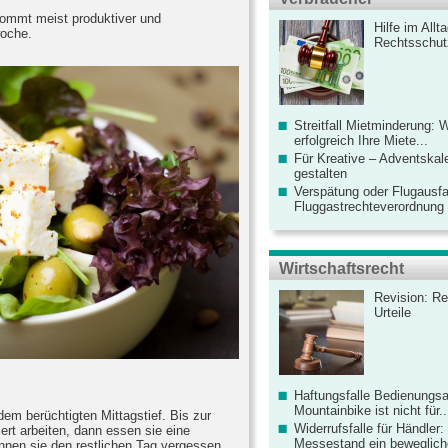
ommt meist produktiver und
Hilfe im Allt
woche.
Rechtsschut
Streitfall Mietminderung: 
erfolgreich Ihre Miete...
Für Kreative – Adventskal
gestalten
Verspätung oder Flugausfa
Fluggastrechteverordnung ve
Wirtschaftsrecht
Revision: Re
Urteile
Haftungsfalle Bedienungsa
Mountainbike ist nicht für..
em berüchtigten Mittagstief. Bis zur
Widerrufsfalle für Händler: 
ert arbeiten, dann essen sie eine
Messestand ein bewegliche
nnen sie den restlichen Tag vergessen.