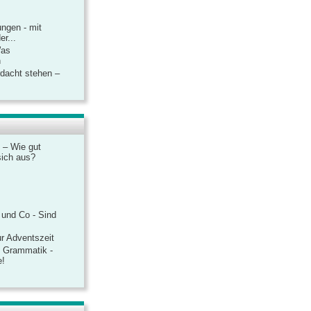
ngen - mit
r...
Was
n
rdacht stehen –
 – Wie gut
sich aus?
 und Co - Sind
r Adventszeit
e Grammatik -
e!