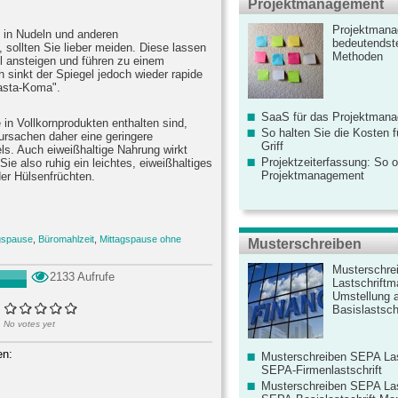
Projektmanagement
Projektmana
e in Nudeln und anderen
bedeutendste
 sollten Sie lieber meiden. Diese lassen
Methoden
l ansteigen und führen zu einem
 sinkt der Spiegel jedoch wieder rapide
Pasta-Koma".
SaaS für das Projektman
 in Vollkornprodukten enthalten sind,
So halten Sie die Kosten fü
ursachen daher eine geringere
Griff
s. Auch eiweißhaltige Nahrung wirkt
Projektzeiterfassung: So o
Sie also ruhig ein leichtes, eiweißhaltiges
Projektmanagement
der Hülsenfrüchten.
gspause
,
Büromahlzeit
,
Mittagspause ohne
Musterschreiben
Musterschre
2133 Aufrufe
Lastschriftm
Umstellung 
Basislastschr
No votes yet
en:
Musterschreiben SEPA Las
SEPA-Firmenlastschrift
Musterschreiben SEPA Las