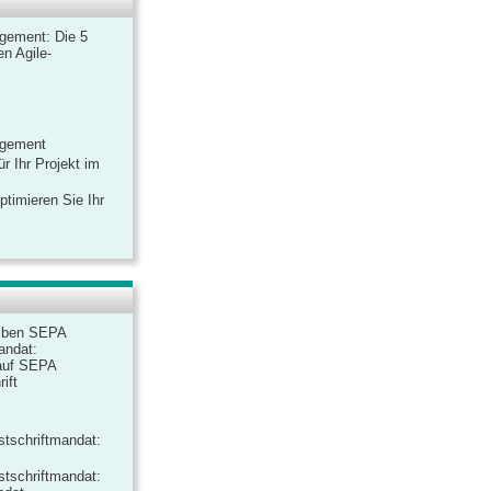
gement: Die 5
n Agile-
agement
r Ihr Projekt im
ptimieren Sie Ihr
iben SEPA
andat:
auf SEPA
ift
tschriftmandat:
tschriftmandat: