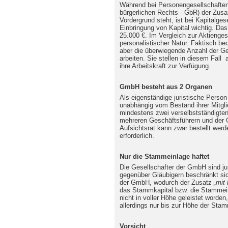
Während bei Personengesellschaften
bürgerlichen Rechts - GbR) der Zu
Vordergrund steht, ist bei Kapitalge
Einbringung von Kapital wichtig. Da
25.000 €. Im Vergleich zur Aktienge
personalistischer Natur. Faktisch be
aber die überwiegende Anzahl der Ges
arbeiten. Sie stellen in diesem Fall 
ihre Arbeitskraft zur Verfügung.
GmbH besteht aus 2 Organen
Als eigenständige juristische Person
unabhängig vom Bestand ihrer Mitglie
mindestens zwei verselbstständigte
mehreren Geschäftsführern und der 
Aufsichtsrat kann zwar bestellt werde
erforderlich.
Nur die Stammeinlage haftet
Die Gesellschafter der GmbH sind jur
gegenüber Gläubigern beschränkt sic
der GmbH, wodurch der Zusatz
„mit
das Stammkapital bzw. die Stammei
nicht in voller Höhe geleistet worden
allerdings nur bis zur Höhe der Sta
Vorsicht