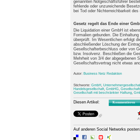
genannten Notgeschäftsführer bestel
fehlende oder unzureichende Besetzu
bei Tod oder Nichterreichbarkeit des
Gesetz regelt das Ende einer Gm
Die Liquidation einer GmbH ist eben
Formalien gebunden. Die Einhaltung 
überprüft. Im Wesentlichen erfolgt 
abschließender Löschung der Eintra
Gesellschafterbeschluss oder von Ge
bzw. Insolvenz. Beschließen die Gese
Mehrheit von 3/4 der abgegebenen St
Gesellschaftsvertrag nicht etwas an
Autor:
Business Netz Redaktion
Stichworte:
GmbH
,
Unternehmergesellschaf
Handelsgesellschaft
,
GmbHG
,
Gesellschaft
Gesellschaft mit beschränkter Haftung
,
Gmb
Diesen Artikel:
Kommentieren
A
Auf anderen Social Networks posten