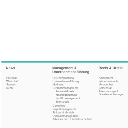
News
Management &
Recht & Urteile
Unternehmensführung
Personal
Existenzgründung
Arbeitsrecht
Wirtschaft
Unternehmensführung
Wirtschaftsrecht
Steuern
Marketing
Verbraucher
Recht
Personalmanagement
Betriebsrat
Personal-Praxis
Altersvorsorge &
Sozialversicherungen
Mitarbeiterführung
Konfliktmanagement
Teamarbeit
Controlling
Projektmanagement
Einkauf & Vertrieb
Qualitätsmanagement
Arbeitsschutz & Arbeitssicherheit