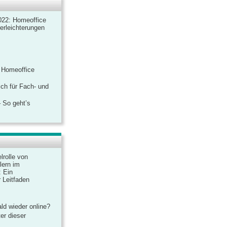
022: Homeoffice
rerleichterungen
 Homeoffice
ich für Fach- und
 So geht’s
lrolle von
lern im
: Ein
 Leitfaden
ld wieder online?
er dieser