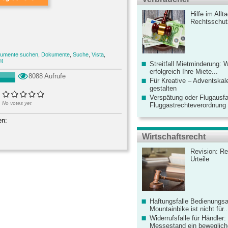
Hilfe im Allt
Rechtsschut
umente suchen
,
Dokumente
,
Suche
,
Vista
,
ht
Streitfall Mietminderung: 
erfolgreich Ihre Miete...
8088 Aufrufe
Für Kreative – Adventskal
gestalten
Verspätung oder Flugausfa
No votes yet
Fluggastrechteverordnung ve
en:
Wirtschaftsrecht
Revision: Re
Urteile
Haftungsfalle Bedienungsa
Mountainbike ist nicht für..
Widerrufsfalle für Händler: 
Messestand ein bewegliche