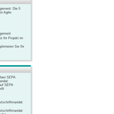
gement: Die 5
n Agile-
agement
r Ihr Projekt im
ptimieren Sie Ihr
iben SEPA
andat:
auf SEPA
ift
tschriftmandat:
tschriftmandat: