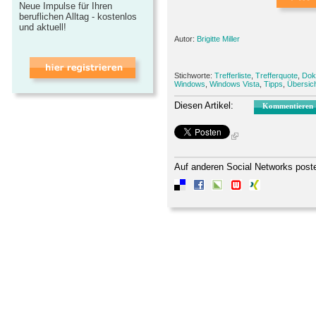
Neue Impulse für Ihren
beruflichen Alltag - kostenlos
und aktuell!
Autor:
Brigitte Miller
Stichworte:
Trefferliste
,
Trefferquote
,
Dok
Windows
,
Windows Vista
,
Tipps
,
Übersic
Diesen Artikel:
Kommentieren
Auf anderen Social Networks post