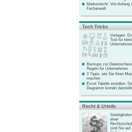
Markenrecht: Von Anfang an
Fachanwalt
Tech Tricks
Vorlagen: Ei
Tool für kle
Unternehme
Backups zur Datensicherun
Regeln für Unternehmen
3 Tipps, wie Sie Ihren Mac
machen
Excel Tabelle erstellen: D
Diagramm korrekt darstell
Recht & Urteile
Streitigkeite
einer
Rechtsschut
sind Sie auf