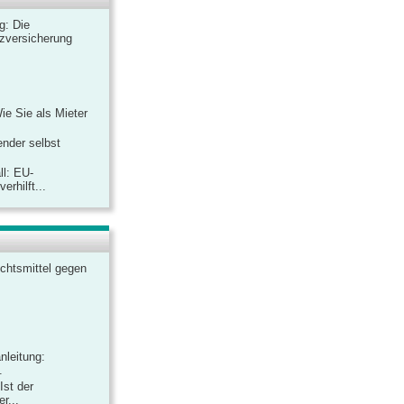
ag: Die
zversicherung
Wie Sie als Mieter
ender selbst
ll: EU-
rhilft...
chtsmittel gegen
nleitung:
.
Ist der
r...