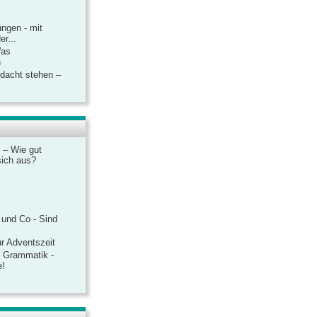
ngen - mit
r...
Was
n
rdacht stehen –
 – Wie gut
sich aus?
 und Co - Sind
r Adventszeit
e Grammatik -
e!