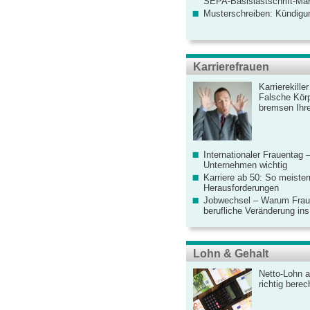
SEPA-Basislastschrift-Ma
Musterschreiben: Kündigu
Karrierefrauen
Karrierekille
Falsche Körp
bremsen Ihre
Internationaler Frauentag 
Unternehmen wichtig
Karriere ab 50: So meister
Herausforderungen
Jobwechsel – Warum Fraue
berufliche Veränderung ins
Lohn & Gehalt
Netto-Lohn a
richtig bere