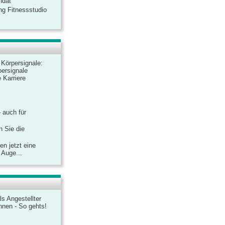
ndat
ng Fitnessstudio
r Körpersignale:
ersignale
 Karriere
– auch für
n Sie die
n jetzt eine
 Auge...
ls Angestellter
chnen - So gehts!