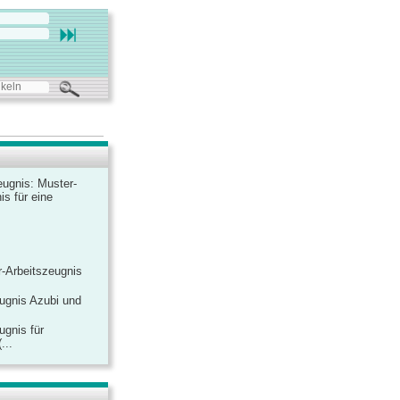
ugnis: Muster-
is für eine
-Arbeitszeugnis
ugnis Azubi und
ugnis für
...