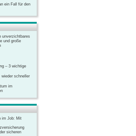
 ein Fall für den
n unverzichtbares
ine und große
n
g – 3 wichtige
 wieder schneller
atum im
en
n im Job: Mit
zversicherung
 der sicheren