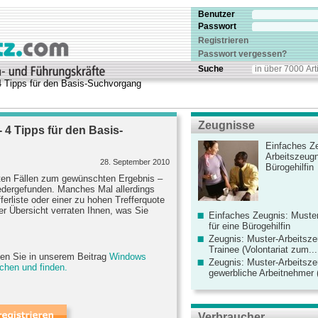
Benutzer
Passwort
Registrieren
Passwort vergessen?
Suche
4 Tipps für den Basis-Suchvorgang
Zeugnisse
 4 Tipps für den Basis-
Einfaches Ze
Arbeitszeugn
28. September 2010
Bürogehilfin
sten Fällen zum gewünschten Ergebnis –
edergefunden. Manches Mal allerdings
ferliste oder einer zu hohen Trefferquote
er Übersicht verraten Ihnen, was Sie
Einfaches Zeugnis: Muster
für eine Bürogehilfin
Zeugnis: Muster-Arbeitsze
Trainee (Volontariat zum...
ten Sie in unserem Beitrag
Windows
Zeugnis: Muster-Arbeitsze
chen und finden.
gewerbliche Arbeitnehmer (
Verbraucher