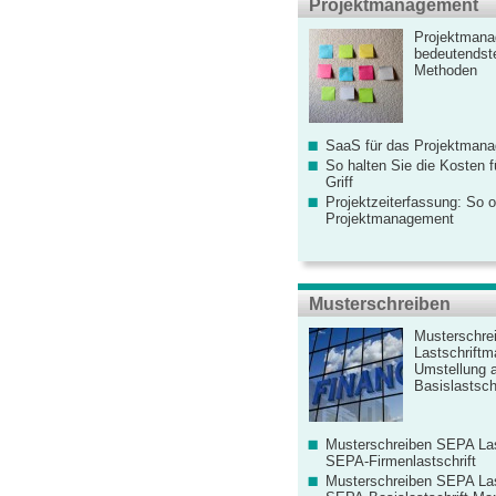
Projektmanagement
Projektmana
bedeutendste
Methoden
SaaS für das Projektman
So halten Sie die Kosten fü
Griff
Projektzeiterfassung: So o
Projektmanagement
Musterschreiben
Musterschre
Lastschriftm
Umstellung 
Basislastschr
Musterschreiben SEPA Las
SEPA-Firmenlastschrift
Musterschreiben SEPA Las