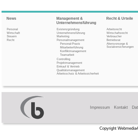
News
Management &
Recht & Urteile
Unternehmensführung
Personal
Existenzgründung
Arbeitsrecht
Wirtschaft
Unternehmensführung
Wirtschaftsrecht
Steuern
Marketing
Verbraucher
Recht
Personalmanagement
Betriebsrat
Personal-Praxis
Altersvorsorge &
Sozialversicherungen
Mitarbeiterführung
Konfliktmanagement
Teamarbeit
Controlling
Projektmanagement
Einkauf & Vertrieb
Qualitätsmanagement
Arbeitsschutz & Arbeitssicherheit
Impressum
Kontakt
Dat
Copyright Webmedia4