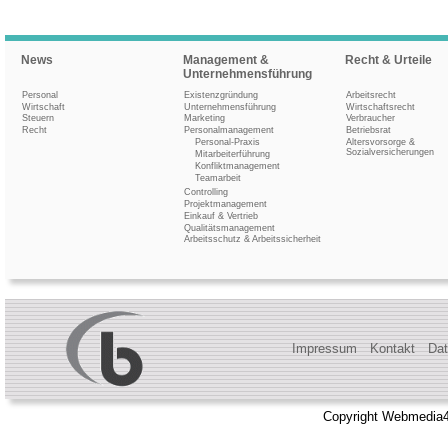
News
Management &
Recht & Urteile
Unternehmensführung
Personal
Existenzgründung
Arbeitsrecht
Wirtschaft
Unternehmensführung
Wirtschaftsrecht
Steuern
Marketing
Verbraucher
Recht
Personalmanagement
Betriebsrat
Personal-Praxis
Altersvorsorge &
Sozialversicherungen
Mitarbeiterführung
Konfliktmanagement
Teamarbeit
Controlling
Projektmanagement
Einkauf & Vertrieb
Qualitätsmanagement
Arbeitsschutz & Arbeitssicherheit
Impressum
Kontakt
Dat
Copyright Webmedia4