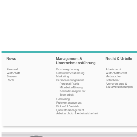
News
Management &
Recht & Urteile
Unternehmensführung
Personal
Existenzgründung
Arbeitsrecht
Wirtschaft
Unternehmensführung
Wirtschaftsrecht
Steuern
Marketing
Verbraucher
Recht
Personalmanagement
Betriebsrat
Personal-Praxis
Altersvorsorge &
Sozialversicherungen
Mitarbeiterführung
Konfliktmanagement
Teamarbeit
Controlling
Projektmanagement
Einkauf & Vertrieb
Qualitätsmanagement
Arbeitsschutz & Arbeitssicherheit