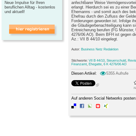
Neue Impulse für Ihren
anfechtbarer Weise Vermögensvorte
beruflichen Alltag - kostenlos
erlangt. Hierdurch sei es zu einer B
und aktuell!
Ehemanns - und somit auch des bek
Ehefrau durch den Zufluss der Gelde
Forderungen geworden ist. Infolge ih
die Gläubigerbenachteiligung kann si
Entreicherung berufen (FG Münster, 
4276/06 AO). Beim BFH ist gegen di
Az.: VII B 44/10 eingelegt.
Autor:
Business Netz Redaktion
Stichworte:
VII B 44/10
,
Steuerschuld
,
Revis
Finanzamt
,
Ehegatte
,
6 K 4276/06 AO
Diesen Artikel:
5355 Aufrufe
N
Auf anderen Social Networks posten