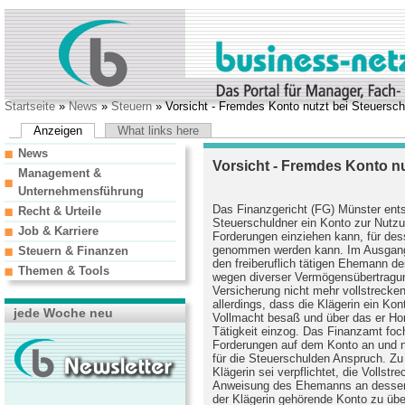
Startseite
»
News
»
Steuern
» Vorsicht - Fremdes Konto nutzt bei Steuersch
Anzeigen
What links here
News
Vorsicht - Fremdes Konto nu
Management &
Unternehmensführung
Das Finanzgericht (FG) Münster ents
Recht & Urteile
Steuerschuldner ein Konto zur Nutzun
Job & Karriere
Forderungen einziehen kann, für de
genommen werden kann. Im Ausgangs
Steuern & Finanzen
den freiberuflich tätigen Ehemann d
Themen & Tools
wegen diverser Vermögensübertragun
Versicherung nicht mehr vollstrecke
allerdings, dass die Klägerin ein Ko
jede Woche neu
Vollmacht besaß und über das er Hono
Tätigkeit einzog. Das Finanzamt foch
Forderungen auf dem Konto an und 
für die Steuerschulden Anspruch. Zu 
Klägerin sei verpflichtet, die Vollst
Anweisung des Ehemanns an dessen V
der Klägerin gehörende Konto zu über