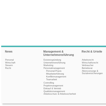
News
Management &
Recht & Urteile
Unternehmensführung
Personal
Existenzgründung
Arbeitsrecht
Wirtschaft
Unternehmensführung
Wirtschaftsrecht
Steuern
Marketing
Verbraucher
Recht
Personalmanagement
Betriebsrat
Personal-Praxis
Altersvorsorge &
Sozialversicherungen
Mitarbeiterführung
Konfliktmanagement
Teamarbeit
Controlling
Projektmanagement
Einkauf & Vertrieb
Qualitätsmanagement
Arbeitsschutz & Arbeitssicherheit