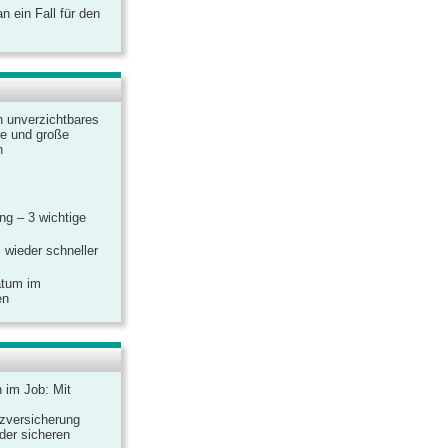
 ein Fall für den
n unverzichtbares
ine und große
n
g – 3 wichtige
 wieder schneller
atum im
en
n im Job: Mit
zversicherung
 der sicheren