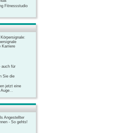
ndat
ng Fitnessstudio
r Körpersignale:
ersignale
 Karriere
– auch für
n Sie die
n jetzt eine
 Auge...
ls Angestellter
chnen - So gehts!