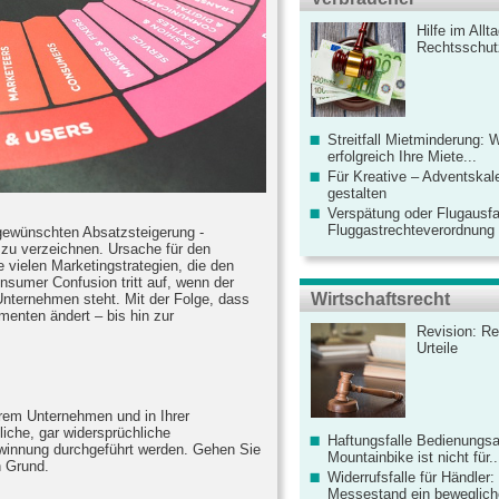
Hilfe im Allt
Rechtsschut
Streitfall Mietminderung: 
erfolgreich Ihre Miete...
Für Kreative – Adventskal
gestalten
Verspätung oder Flugausfa
Fluggastrechteverordnung ve
 gewünschten Absatzsteigerung -
zu verzeichnen. Ursache für den
 vielen Marketingstrategien, die den
nsumer Confusion tritt auf, wenn der
Wirtschaftsrecht
Unternehmen steht. Mit der Folge, dass
enten ändert – bis hin zur
Revision: Re
Urteile
hrem Unternehmen und in Ihrer
dliche, gar widersprüchliche
Haftungsfalle Bedienungsa
winnung durchgeführt werden. Gehen Sie
Mountainbike ist nicht für..
n Grund.
Widerrufsfalle für Händler: 
Messestand ein bewegliche