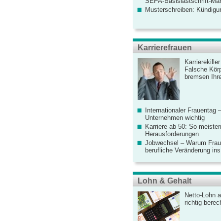
SEPA-Basislastschrift-Ma
Musterschreiben: Kündigu
Karrierefrauen
Karrierekille
Falsche Körp
bremsen Ihre
Internationaler Frauentag 
Unternehmen wichtig
Karriere ab 50: So meister
Herausforderungen
Jobwechsel – Warum Fraue
berufliche Veränderung ins
Lohn & Gehalt
Netto-Lohn a
richtig bere