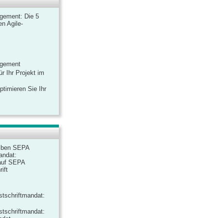
gement: Die 5
n Agile-
agement
r Ihr Projekt im
ptimieren Sie Ihr
iben SEPA
andat:
auf SEPA
ift
tschriftmandat:
tschriftmandat: