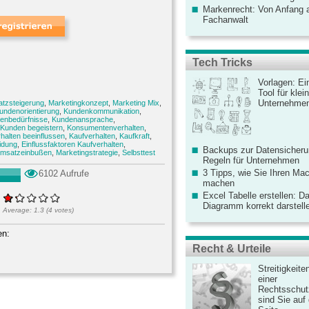
Markenrecht: Von Anfang an
Fachanwalt
Tech Tricks
Vorlagen: Ei
Tool für kle
Unternehme
atzsteigerung
,
Marketingkonzept
,
Marketing Mix
,
undenorientierung
,
Kundenkommunikation
,
enbedürfnisse
,
Kundenansprache
,
Kunden begeistern
,
Konsumentenverhalten
,
halten beeinflussen
,
Kaufverhalten
,
Kaufkraft
,
idung
,
Einflussfaktoren Kaufverhalten
,
Backups zur Datensicherun
msatzeinbußen
,
Marketingstrategie
,
Selbsttest
Regeln für Unternehmen
3 Tipps, wie Sie Ihren Mac
6102 Aufrufe
machen
Excel Tabelle erstellen: D
Diagramm korrekt darstell
Average:
1.3
(
4
votes)
en:
Recht & Urteile
Streitigkeite
einer
Rechtsschut
sind Sie auf