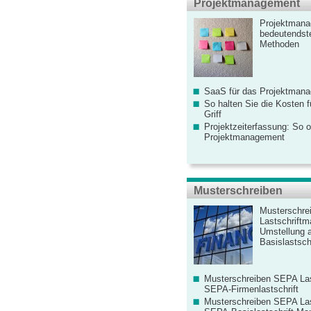
Projektmanagement
Projektmana
bedeutendste
Methoden
SaaS für das Projektman
So halten Sie die Kosten fü
Griff
Projektzeiterfassung: So o
Projektmanagement
Musterschreiben
Musterschre
Lastschriftm
Umstellung 
Basislastschr
Musterschreiben SEPA Las
SEPA-Firmenlastschrift
Musterschreiben SEPA Las