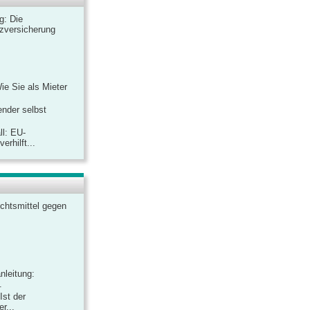
ag: Die
zversicherung
Wie Sie als Mieter
ender selbst
ll: EU-
rhilft...
chtsmittel gegen
nleitung:
.
Ist der
r...