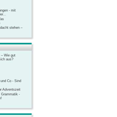
ngen - mit
r...
Was
n
rdacht stehen –
 – Wie gut
sich aus?
 und Co - Sind
r Adventszeit
e Grammatik -
e!