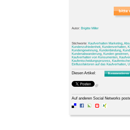
Autor:
Brigitte Miller
Stichworte:
Kaufverhalten Marketing
,
Abs
Kundenzufriedenheit
,
Kundenverhalten
,
K
Kundengewinnung
,
Kundenbindung
,
Kund
Kundenabwanderung
,
Kunden gewinnen
,
Kaufverhalten von Konsumenten
,
Kaufver
Kaufentscheidungsprozess
,
Kaufentsche
Einflussfaktoren auf das Kaufverhalten
,
U
Diesen Artikel:
Kommentieren
Auf anderen Social Networks post