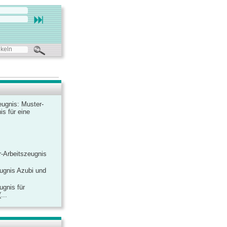
ugnis: Muster-
is für eine
-Arbeitszeugnis
ugnis Azubi und
ugnis für
...