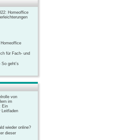
022: Homeoffice
rerleichterungen
 Homeoffice
ich für Fach- und
 So geht’s
lrolle von
lern im
: Ein
 Leitfaden
ld wieder online?
er dieser