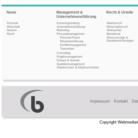
News
Management &
Recht & Urteile
Unternehmensführung
Personal
Existenzgründung
Arbeitsrecht
Wirtschaft
Unternehmensführung
Wirtschaftsrecht
Steuern
Marketing
Verbraucher
Recht
Personalmanagement
Betriebsrat
Personal-Praxis
Altersvorsorge &
Sozialversicherungen
Mitarbeiterführung
Konfliktmanagement
Teamarbeit
Controlling
Projektmanagement
Einkauf & Vertrieb
Qualitätsmanagement
Arbeitsschutz & Arbeitssicherheit
Impressum
Kontakt
Dat
Copyright Webmedia4