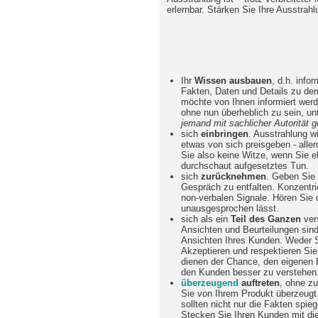
erlernbar. Stärken Sie Ihre Ausstrah
Ihr
Wissen ausbauen
, d.h. info
Fakten, Daten und Details zu dem
möchte von Ihnen informiert werd
ohne nun überheblich zu sein, un
jemand mit sachlicher Autorität 
sich
einbringen
. Ausstrahlung w
etwas von sich preisgeben - aller
Sie also keine Witze, wenn Sie e
durchschaut aufgesetztes Tun.
sich
zurücknehmen
. Geben Sie
Gespräch zu entfalten. Konzentri
non-verbalen Signale. Hören Sie d
unausgesprochen lässt.
sich als ein
Teil des Ganzen
vers
Ansichten und Beurteilungen sin
Ansichten Ihres Kunden. Weder S
Akzeptieren und respektieren Si
dienen der Chance, den eigenen B
den Kunden besser zu verstehen
überzeugend
auftreten
, ohne zu
Sie von Ihrem Produkt überzeugt.
sollten nicht nur die Fakten spie
Stecken Sie Ihren Kunden mit d