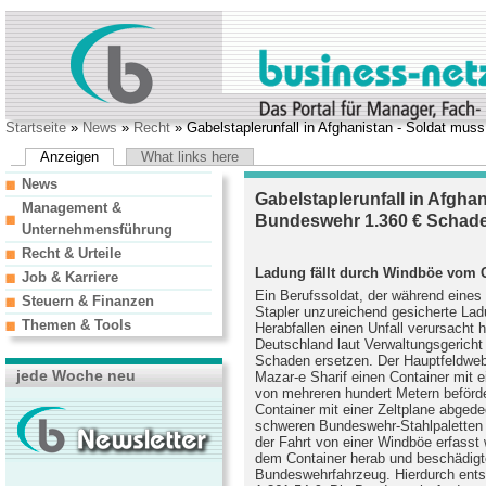
Startseite
»
News
»
Recht
» Gabelstaplerunfall in Afghanistan - Soldat mu
Anzeigen
What links here
News
Gabelstaplerunfall in Afgha
Management &
Bundeswehr 1.360 € Schade
Unternehmensführung
Recht & Urteile
Ladung fällt durch Windböe vom G
Job & Karriere
Ein Berufssoldat, der während eines
Steuern & Finanzen
Stapler unzureichend gesicherte Ladu
Themen & Tools
Herabfallen einen Unfall verursacht
Deutschland laut Verwaltungsgerich
Schaden ersetzen. Der Hauptfeldwebe
jede Woche neu
Mazar-e Sharif einen Container mit 
von mehreren hundert Metern beförd
Container mit einer Zeltplane abgede
schweren Bundeswehr-Stahlpaletten 
der Fahrt von einer Windböe erfasst 
dem Container herab und beschädigte
Bundeswehrfahrzeug. Hierdurch ent