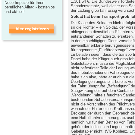
1.361,54 €. Die Bundeswehr forderte
Neue Impulse für Ihren
Schadensersatz, weil dieser den Sc
beruflichen Alltag - kostenlos
der Ladung grob fahrlässig verursach
und aktuell!
Soldat hat beim Transport grob fa
Die Klage des Soldaten blieb erfolg
so die Richter – ein Soldat, der vors
obliegenden dienstlichen Pflichten v
entstandenen Schaden zu ersetzen. 
in den einschlägigen Dienstvorschrif
anwendbar erklärte berufsgenossensc
für sogenannte „Flurförderzeuge“ ve
zu beladen seien, dass die transporti
Dabei habe der Kläger auch grob fah
Gabelstaplers müsse die Möglichkeit
nicht befestigter Teile der Ladung wä
des motorbetriebenen Fahrzeuges oh
habe sich also, hätte er auch nur di
Überlegungen angestellt, bereits von
der Fahrt überprüfte „Befestigung“ d
Saugwirkung des auf dem Container
„Verklebung“ mittels feuchten Sand
bestehenden Schadensersatzanspruch
nicht die Vorschriften des Pflichtve
wonach der Halter eines Kraftfahrzeug
Deckung der durch den Gebrauch de
eine Haftpflichtversicherung abzusch
nämlich nur für den Betrieb von Fahr
gehöre der lediglich in Liegenschaf
Gabelstapler nicht. (VG Koblenz, Ur