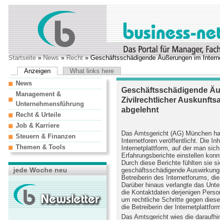
Startseite
»
News
»
Recht
» Geschäftsschädigende Äußerungen im Internet
Anzeigen
What links here
News
Geschäftsschädigende Äuß
Management &
Zivilrechtlicher Auskunf
Unternehmensführung
abgelehnt
Recht & Urteile
Job & Karriere
Das Amtsgericht (AG) München hat j
Steuern & Finanzen
Internetforen veröffentlicht. Die I
Themen & Tools
Internetplattform, auf der man s
Erfahrungsberichte einstellen konn
Durch diese Berichte fühlten sie si
jede Woche neu
geschäftsschädigende Auswirkunge
Betreiberin des Internetforums, di
Darüber hinaus verlangte das Unt
die Kontaktdaten derjenigen Person
um rechtliche Schritte gegen diese
die Betreiberin der Internetplattf
Das Amtsgericht wies die daraufhi