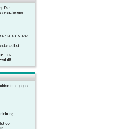
ag: Die
zversicherung
Wie Sie als Mieter
ender selbst
ll: EU-
rhilft...
chtsmittel gegen
nleitung:
.
Ist der
r...