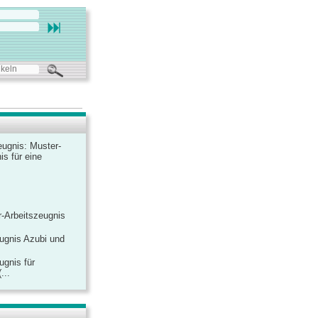
ugnis: Muster-
is für eine
-Arbeitszeugnis
ugnis Azubi und
ugnis für
...