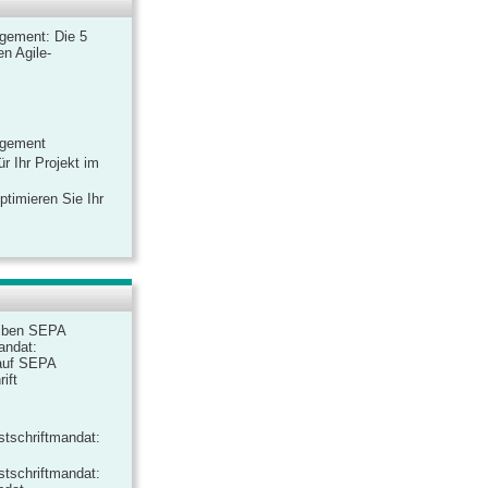
gement: Die 5
n Agile-
agement
r Ihr Projekt im
ptimieren Sie Ihr
iben SEPA
andat:
auf SEPA
ift
tschriftmandat:
tschriftmandat: