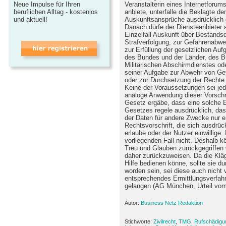
Neue Impulse für Ihren
Veranstalterin eines Internetforum
beruflichen Alltag - kostenlos
anbiete, unterfalle die Beklagte 
und aktuell!
Auskunftsansprüche ausdrücklich g
Danach dürfe der Diensteanbieter 
Einzelfall Auskunft über Bestandsd
Strafverfolgung, zur Gefahrenabwe
zur Erfüllung der gesetzlichen Au
des Bundes und der Länder, des B
Militärischen Abschirmdienstes o
seiner Aufgabe zur Abwehr von Gef
oder zur Durchsetzung der Rechte 
Keine der Voraussetzungen sei jedo
analoge Anwendung dieser Vorschri
Gesetz ergäbe, dass eine solche E
Gesetzes regele ausdrücklich, dass
der Daten für andere Zwecke nur e
Rechtsvorschrift, die sich ausdrüc
erlaube oder der Nutzer einwillige.
vorliegenden Fall nicht. Deshalb 
Treu und Glauben zurückgegriffen
daher zurückzuweisen. Da die Kläg
Hilfe bedienen könne, sollte sie du
worden sein, sei diese auch nicht vö
entsprechendes Ermittlungsverfah
gelangen (AG München, Urteil vom
Autor:
Business Netz Redaktion
Stichworte:
Zivilrecht
,
TMG
,
Rufschädigu