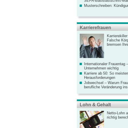
SEPA-Basislastschrift-Ma
Musterschreiben: Kündigu
Karrierefrauen
Karrierekille
Falsche Körp
bremsen Ihre
Internationaler Frauentag 
Unternehmen wichtig
Karriere ab 50: So meister
Herausforderungen
Jobwechsel – Warum Fraue
berufliche Veränderung ins
Lohn & Gehalt
Netto-Lohn a
richtig bere