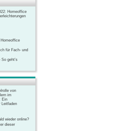
022: Homeoffice
rerleichterungen
 Homeoffice
ich für Fach- und
 So geht’s
lrolle von
lern im
: Ein
 Leitfaden
ld wieder online?
er dieser