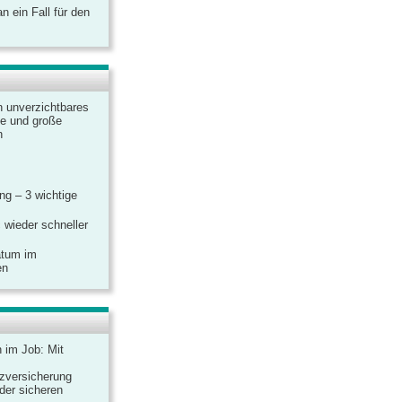
 ein Fall für den
n unverzichtbares
ine und große
n
g – 3 wichtige
 wieder schneller
atum im
en
n im Job: Mit
zversicherung
 der sicheren