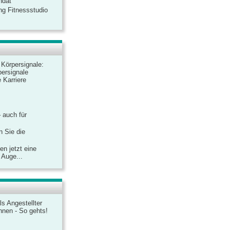
ndat
ng Fitnessstudio
r Körpersignale:
ersignale
 Karriere
– auch für
n Sie die
n jetzt eine
 Auge...
ls Angestellter
chnen - So gehts!