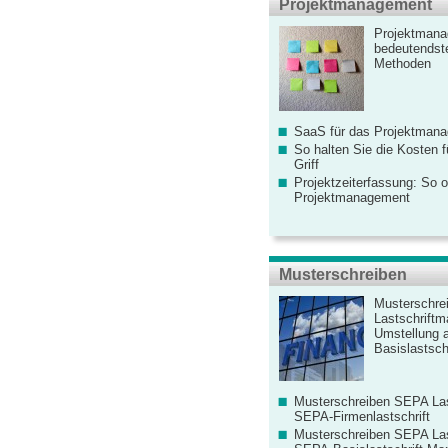
Projektmanagement
Projektmana
bedeutendste
Methoden
SaaS für das Projektman
So halten Sie die Kosten fü
Griff
Projektzeiterfassung: So o
Projektmanagement
Musterschreiben
Musterschre
Lastschriftm
Umstellung 
Basislastschr
Musterschreiben SEPA Las
SEPA-Firmenlastschrift
Musterschreiben SEPA Las