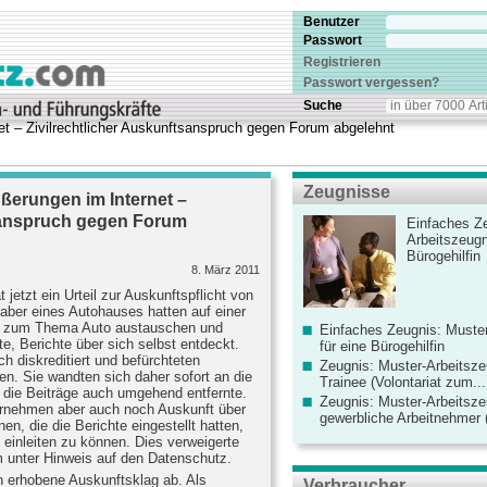
Benutzer
Passwort
Registrieren
Passwort vergessen?
Suche
 – Zivilrechtlicher Auskunftsanspruch gegen Forum abgelehnt
Zeugnisse
erungen im Internet –
tsanspruch gegen Forum
Einfaches Ze
Arbeitszeugn
Bürogehilfin
8. März 2011
etzt ein Urteil zur Auskunftspflicht von
nhaber eines Autohauses hatten auf einer
ich zum Thema Auto austauschen und
Einfaches Zeugnis: Muster
te, Berichte über sich selbst entdeckt.
für eine Bürogehilfin
ch diskreditiert und befürchteten
Zeugnis: Muster-Arbeitsze
n. Sie wandten sich daher sofort an die
Trainee (Volontariat zum...
e die Beiträge auch umgehend entfernte.
Zeugnis: Muster-Arbeitsze
ernehmen aber auch noch Auskunft über
gewerbliche Arbeitnehmer (
en, die die Berichte eingestellt hatten,
 einleiten zu können. Dies verweigerte
orm unter Hinweis auf den Datenschutz.
n erhobene Auskunftsklag ab. Als
Verbraucher