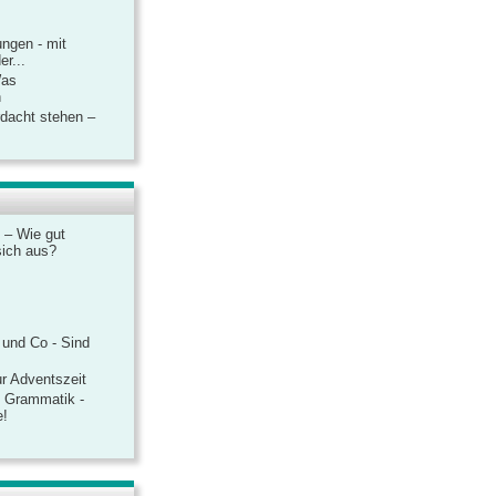
ngen - mit
r...
Was
n
rdacht stehen –
 – Wie gut
sich aus?
 und Co - Sind
r Adventszeit
e Grammatik -
e!