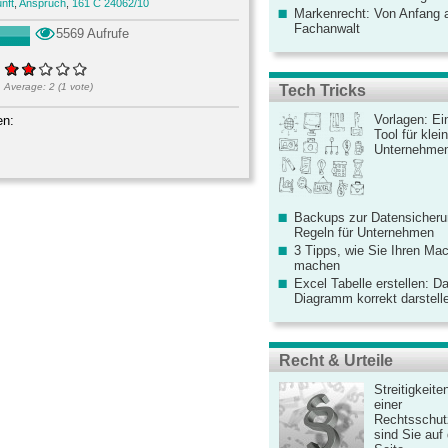
nft
,
Anspruch
,
161 C 24062/10
Markenrecht: Von Anfang an
Fachanwalt
5569 Aufrufe
Average:
2
(
1
vote)
Tech Tricks
Vorlagen: Ei
en:
Tool für kle
Unternehme
Backups zur Datensicherun
Regeln für Unternehmen
3 Tipps, wie Sie Ihren Mac
machen
Excel Tabelle erstellen: D
Diagramm korrekt darstell
Recht & Urteile
Streitigkeite
einer
Rechtsschut
sind Sie auf