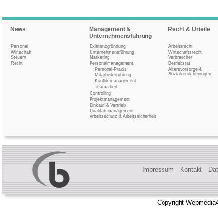
News
Management &
Recht & Urteile
Unternehmensführung
Personal
Existenzgründung
Arbeitsrecht
Wirtschaft
Unternehmensführung
Wirtschaftsrecht
Steuern
Marketing
Verbraucher
Recht
Personalmanagement
Betriebsrat
Personal-Praxis
Altersvorsorge &
Sozialversicherungen
Mitarbeiterführung
Konfliktmanagement
Teamarbeit
Controlling
Projektmanagement
Einkauf & Vertrieb
Qualitätsmanagement
Arbeitsschutz & Arbeitssicherheit
Impressum
Kontakt
Dat
Copyright Webmedia4