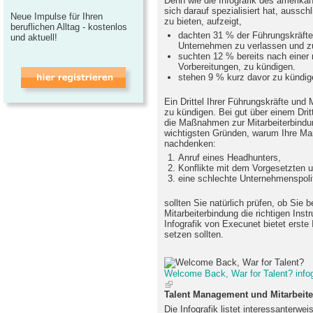
Denn wie die Infografik des amerika
sich darauf spezialisiert hat, aussch
Neue Impulse für Ihren
zu bieten, aufzeigt,
beruflichen Alltag - kostenlos
dachten 31 % der Führungskräft
und aktuell!
Unternehmen zu verlassen und z
suchten 12 % bereits nach einer 
Vorbereitungen, zu kündigen.
stehen 9 % kurz davor zu kündig
Ein Drittel Ihrer Führungskräfte un
zu kündigen. Bei gut über einem Drit
die Maßnahmen zur Mitarbeiterbindun
wichtigsten Gründen, warum Ihre Ma
nachdenken:
Anruf eines Headhunters,
Konflikte mit dem Vorgesetzten 
eine schlechte Unternehmenspolit
sollten Sie natürlich prüfen, ob Sie
Mitarbeiterbindung die richtigen Ins
Infografik von Execunet bietet erst
setzen sollten.
Welcome Back, War for Talent? info
Talent Management und Mitarbeite
Die Infografik listet interessanterwe