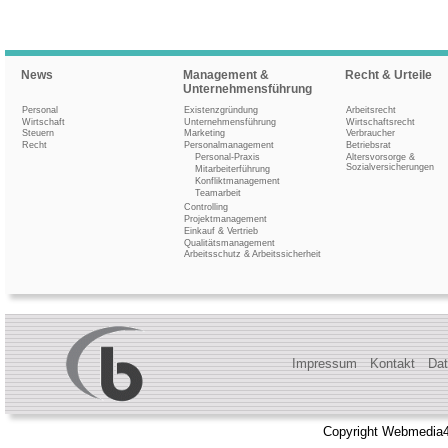
News
Management &
Recht & Urteile
Unternehmensführung
Personal
Existenzgründung
Arbeitsrecht
Wirtschaft
Unternehmensführung
Wirtschaftsrecht
Steuern
Marketing
Verbraucher
Recht
Personalmanagement
Betriebsrat
Personal-Praxis
Altersvorsorge &
Sozialversicherungen
Mitarbeiterführung
Konfliktmanagement
Teamarbeit
Controlling
Projektmanagement
Einkauf & Vertrieb
Qualitätsmanagement
Arbeitsschutz & Arbeitssicherheit
Impressum
Kontakt
Dat
Copyright Webmedia4