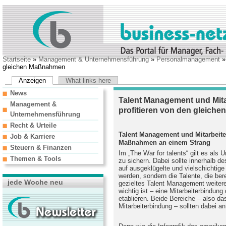
Startseite
»
Management & Unternehmensführung
»
Personalmanagement
gleichen Maßnahmen
Anzeigen
What links here
News
Talent Management und Mita
Management &
profitieren von den gleich
Unternehmensführung
Recht & Urteile
Talent Management und Mitarbeite
Job & Karriere
Maßnahmen an einem Strang
Steuern & Finanzen
Im „The War for talents“ gilt es als 
Themen & Tools
zu sichern. Dabei sollte innerhalb d
auf ausgeklügelte und vielschichti
werden, sondern die Talente, die ber
jede Woche neu
gezieltes Talent Management weiter
wichtig ist – eine Mitarbeiterbindu
etablieren. Beide Bereiche – also d
Mitarbeiterbindung – sollten dabei a