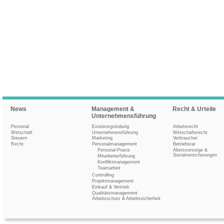
News
Management &
Recht & Urteile
Unternehmensführung
Personal
Existenzgründung
Arbeitsrecht
Wirtschaft
Unternehmensführung
Wirtschaftsrecht
Steuern
Marketing
Verbraucher
Recht
Personalmanagement
Betriebsrat
Personal-Praxis
Altersvorsorge &
Sozialversicherungen
Mitarbeiterführung
Konfliktmanagement
Teamarbeit
Controlling
Projektmanagement
Einkauf & Vertrieb
Qualitätsmanagement
Arbeitsschutz & Arbeitssicherheit