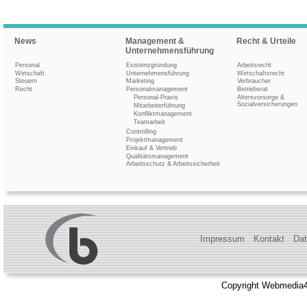
News
Management &
Recht & Urteile
Unternehmensführung
Personal
Existenzgründung
Arbeitsrecht
Wirtschaft
Unternehmensführung
Wirtschaftsrecht
Steuern
Marketing
Verbraucher
Recht
Personalmanagement
Betriebsrat
Personal-Praxis
Altersvorsorge &
Sozialversicherungen
Mitarbeiterführung
Konfliktmanagement
Teamarbeit
Controlling
Projektmanagement
Einkauf & Vertrieb
Qualitätsmanagement
Arbeitsschutz & Arbeitssicherheit
Impressum
Kontakt
Dat
Copyright Webmedia4