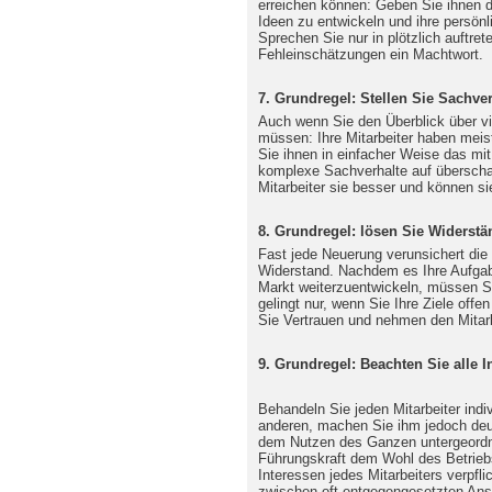
erreichen können: Geben Sie ihnen d
Ideen zu entwickeln und ihre persön
Sprechen Sie nur in plötzlich auftre
Fehleinschätzungen ein Machtwort.
7. Grundregel: Stellen Sie Sachver
Auch wenn Sie den Überblick über 
müssen: Ihre Mitarbeiter haben meist 
Sie ihnen in einfacher Weise das mit
komplexe Sachverhalte auf überscha
Mitarbeiter sie besser und können si
8. Grundregel: lösen Sie Widerstä
Fast jede Neuerung verunsichert die M
Widerstand. Nachdem es Ihre Aufgab
Markt weiterzuentwickeln, müssen S
gelingt nur, wenn Sie Ihre Ziele offe
Sie Vertrauen und nehmen den Mitarb
9. Grundregel: Beachten Sie alle 
Behandeln Sie jeden Mitarbeiter indiv
anderen, machen Sie ihm jedoch deutl
dem Nutzen des Ganzen untergeordn
Führungskraft dem Wohl des Betriebs
Interessen jedes Mitarbeiters verpfli
zwischen oft entgegengesetzten Ans