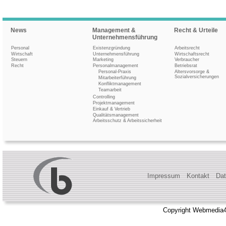
News
Management &
Recht & Urteile
Unternehmensführung
Personal
Existenzgründung
Arbeitsrecht
Wirtschaft
Unternehmensführung
Wirtschaftsrecht
Steuern
Marketing
Verbraucher
Recht
Personalmanagement
Betriebsrat
Personal-Praxis
Altersvorsorge &
Sozialversicherungen
Mitarbeiterführung
Konfliktmanagement
Teamarbeit
Controlling
Projektmanagement
Einkauf & Vertrieb
Qualitätsmanagement
Arbeitsschutz & Arbeitssicherheit
Impressum
Kontakt
Dat
Copyright Webmedia4