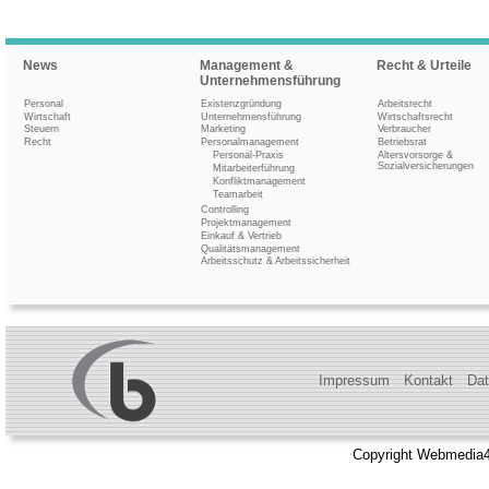
News
Management &
Recht & Urteile
Unternehmensführung
Personal
Existenzgründung
Arbeitsrecht
Wirtschaft
Unternehmensführung
Wirtschaftsrecht
Steuern
Marketing
Verbraucher
Recht
Personalmanagement
Betriebsrat
Personal-Praxis
Altersvorsorge &
Sozialversicherungen
Mitarbeiterführung
Konfliktmanagement
Teamarbeit
Controlling
Projektmanagement
Einkauf & Vertrieb
Qualitätsmanagement
Arbeitsschutz & Arbeitssicherheit
Impressum
Kontakt
Dat
Copyright Webmedia4