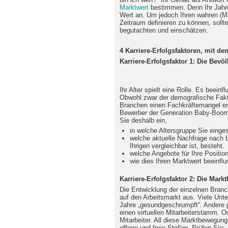
Marktwert
bestimmen. Denn Ihr Jahres
Wert an. Um jedoch Ihren wahren (Ma
Zeitraum definieren zu können, sollt
begutachten und einschätzen.
4 Karriere-Erfolgsfaktoren, mit d
Karriere-Erfolgsfaktor 1: Die Bev
Ihr Alter spielt eine Rolle. Es beein
Obwohl zwar der demografische Faktor
Branchen einen Fachkräftemangel ents
Bewerber der Generation Baby-Boom
Sie deshalb ein,
in welche Altersgruppe Sie einges
welche aktuelle Nachfrage nach be
Ihrigen vergleichbar ist, besteht.
welche Angebote für Ihre Position
wie dies Ihren Marktwert beeinflu
Karriere-Erfolgsfaktor 2: Die Mar
Die Entwicklung der einzelnen Branc
auf den Arbeitsmarkt aus. Viele Unt
Jahre „gesundgeschrumpft“. Andere pr
einen virtuellen Mitarbeiterstamm. O
Mitarbeiter. All diese Marktbewegun
offene und freie Stellen. Prüfen Sie: