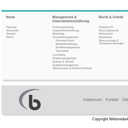
News
Management &
Recht & Urteile
Unternehmensführung
Personal
Existenzgründung
Arbeitsrecht
Wirtschaft
Unternehmensführung
Wirtschaftsrecht
Steuern
Marketing
Verbraucher
Recht
Personalmanagement
Betriebsrat
Personal-Praxis
Altersvorsorge &
Sozialversicherungen
Mitarbeiterführung
Konfliktmanagement
Teamarbeit
Controlling
Projektmanagement
Einkauf & Vertrieb
Qualitätsmanagement
Arbeitsschutz & Arbeitssicherheit
Impressum
Kontakt
Dat
Copyright Webmedia4