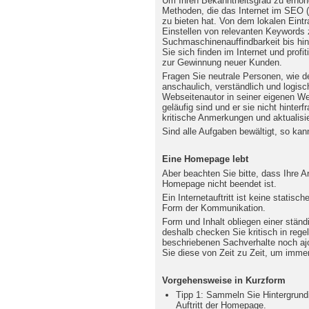
Um Ihren Bekanntheitsgrad zu erhöh
Methoden, die das Internet im SEO 
zu bieten hat. Von dem lokalen Eint
Einstellen von relevanten Keywords 
Suchmaschinenauffindbarkeit bis hi
Sie sich finden im Internet und profi
zur Gewinnung neuer Kunden.
Fragen Sie neutrale Personen, wie der
anschaulich, verständlich und logisch 
Webseitenautor in seiner eigenen We
geläufig sind und er sie nicht hinter
kritische Anmerkungen und aktualisi
Sind alle Aufgaben bewältigt, so kann
Eine Homepage lebt
Aber beachten Sie bitte, dass Ihre A
Homepage nicht beendet ist.
Ein Internetauftritt ist keine statis
Form der Kommunikation.
Form und Inhalt obliegen einer stän
deshalb checken Sie kritisch in reg
beschriebenen Sachverhalte noch ajo
Sie diese von Zeit zu Zeit, um imme
Vorgehensweise in Kurzform
Tipp 1: Sammeln Sie Hintergrundi
Auftritt der Homepage.