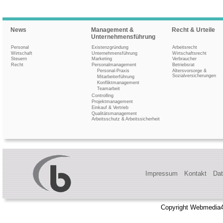
News
Management &
Recht & Urteile
Unternehmensführung
Personal
Existenzgründung
Arbeitsrecht
Wirtschaft
Unternehmensführung
Wirtschaftsrecht
Steuern
Marketing
Verbraucher
Recht
Personalmanagement
Betriebsrat
Personal-Praxis
Altersvorsorge &
Sozialversicherungen
Mitarbeiterführung
Konfliktmanagement
Teamarbeit
Controlling
Projektmanagement
Einkauf & Vertrieb
Qualitätsmanagement
Arbeitsschutz & Arbeitssicherheit
Impressum
Kontakt
Dat
Copyright Webmedia4