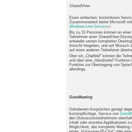
SharedView
Einen einfachen, kostenlosen Service 
Zusammenarbeit bietet
Microsoft
mi
Windows-Live-Service
.
Bis zu 15 Personen können an eine
Teilnehmer einer
SharedView
-Sitzun
entweder seinen kompletten Desktop
Ansicht freigeben, und auf Wunsch 
auf einen anderen Teilnehmer übertr
Über ein
„Chatfeld"
können die Teiln
und über eine
„Handzettel"-
Funktion 
Funktion zur Übertragung von Sprac
allerdings.
GotoMeeting
Gehobenen Ansprüchen genügt dage
kostenpflichtige, Service von
GotoMe
den Diskussionsteilnehmern ebenfall
Inhalt oder einzelne Applikationen zu
Möglichkeit, das komplette Meeting 
einen „
Voice-over-IP-Chat"
oder eine