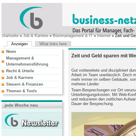
Startseite
»
Job & Karriere
»
Büromanagement & IT
»
Internet
» Zeit und Ge
Anzeigen
What links here
News
Zeit und Geld sparen mit W
Management &
Unternehmensführung
Gut vorbereitete und diszipliniert d
Recht & Urteile
Arbeit im Team unerlässlich. Doch m
Job & Karriere
mehr immer im selben Gebäude, sonde
mehrere Länder.
Steuern & Finanzen
Team-Besprechungen vor Ort verursa
Themen & Tools
Unterbringungskosten. Mit Web-Konf
und reduzieren den zeitlichen Aufwan
Dauer der Besprechung.
jede Woche neu