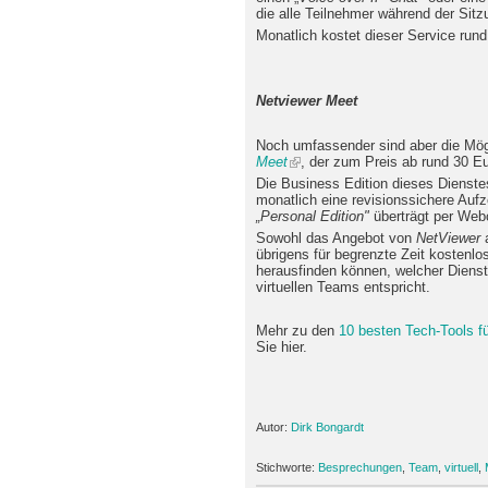
die alle Teilnehmer während der Sit
Monatlich kostet dieser Service rund
Netviewer Meet
Noch umfassender sind aber die Mög
Meet
, der zum Preis ab rund 30 Eu
Die Business Edition dieses Dienste
monatlich eine revisionssichere Auf
„Personal Edition"
überträgt per Webc
Sowohl das Angebot von
NetViewer
a
übrigens für begrenzte Zeit kostenlo
herausfinden können, welcher Diens
virtuellen Teams entspricht.
Mehr zu den
10 besten Tech-Tools fü
Sie hier.
Autor:
Dirk Bongardt
Stichworte:
Besprechungen
,
Team
,
virtuell
,