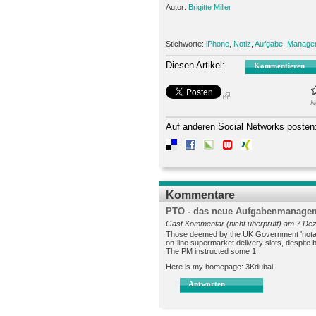
Autor:
Brigitte Miller
Stichworte:
iPhone
,
Notiz
,
Aufgabe
,
Manage
Diesen Artikel:
Kommentieren
N
Auf anderen Social Networks posten
Kommentare
PTO - das neue Aufgabenmanagem
Gast Kommentar (nicht überprüft) am 7 Dez
Those deemed by the UK Government 'notabl
on-line supermarket delivery slots, despite b
The PM instructed some 1.
Here is my homepage: 3Kdubai
Antworten