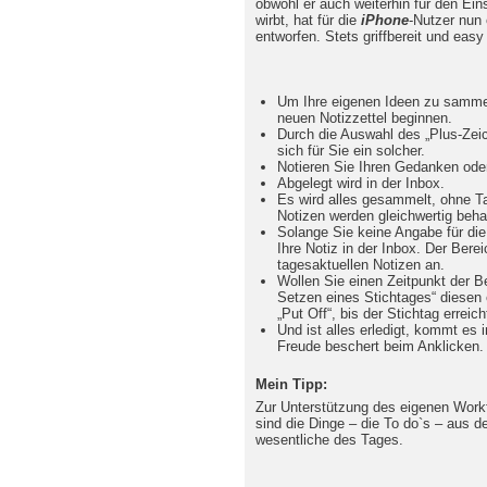
obwohl er auch weiterhin für den Eins
wirbt, hat für die
iPhone
-Nutzer nun 
entworfen. Stets griffbereit und easy
Um Ihre eigenen Ideen zu sammel
neuen Notizzettel beginnen.
Durch die Auswahl des „Plus-Zeic
sich für Sie ein solcher.
Notieren Sie Ihren Gedanken ode
Abgelegt wird in der Inbox.
Es wird alles gesammelt, ohne Ta
Notizen werden gleichwertig beha
Solange Sie keine Angabe für die 
Ihre Notiz in der Inbox. Der Berei
tagesaktuellen Notizen an.
Wollen Sie einen Zeitpunkt der B
Setzen eines Stichtages“ diesen 
„Put Off“, bis der Stichtag erreicht
Und ist alles erledigt, kommt es 
Freude beschert beim Anklicken. 
Mein Tipp:
Zur Unterstützung des eigenen Work
sind die Dinge – die To do`s – aus de
wesentliche des Tages.