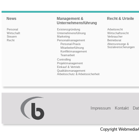
News
Management &
Recht & Urteile
Unternehmensführung
Personal
Existenzgründung
Arbeitsrecht
Wirtschaft
Unternehmensführung
Wirtschaftsrecht
Steuern
Marketing
Verbraucher
Recht
Personalmanagement
Betriebsrat
Personal-Praxis
Altersvorsorge &
Sozialversicherungen
Mitarbeiterführung
Konfliktmanagement
Teamarbeit
Controlling
Projektmanagement
Einkauf & Vertrieb
Qualitätsmanagement
Arbeitsschutz & Arbeitssicherheit
Impressum
Kontakt
Dat
Copyright Webmedia4