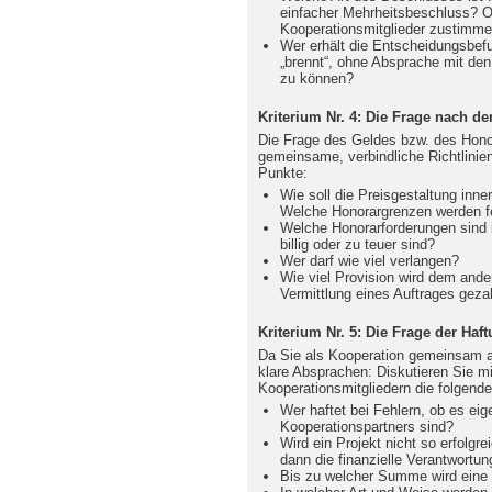
einfacher Mehrheitsbeschluss? O
Kooperationsmitglieder zustimm
Wer erhält die Entscheidungsbefu
„brennt“, ohne Absprache mit den
zu können?
Kriterium Nr. 4: Die Frage nach d
Die Frage des Geldes bzw. des Hono
gemeinsame, verbindliche Richtlinien
Punkte:
Wie soll die Preisgestaltung inn
Welche Honorargrenzen werden f
Welche Honorarforderungen sind i
billig oder zu teuer sind?
Wer darf wie viel verlangen?
Wie viel Provision wird dem ande
Vermittlung eines Auftrages geza
Kriterium Nr. 5: Die Frage der Haf
Da Sie als Kooperation gemeinsam au
klare Absprachen: Diskutieren Sie mi
Kooperationsmitgliedern die folgend
Wer haftet bei Fehlern, ob es eig
Kooperationspartners sind?
Wird ein Projekt nicht so erfolg
dann die finanzielle Verantwortun
Bis zu welcher Summe wird ein