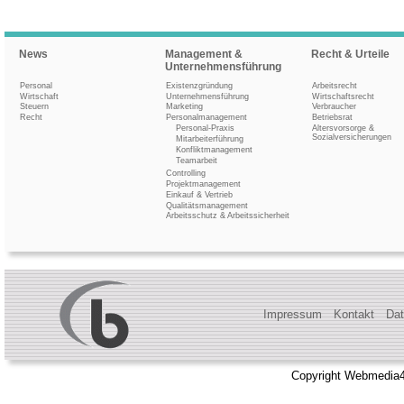
News
Management &
Recht & Urteile
Unternehmensführung
Personal
Existenzgründung
Arbeitsrecht
Wirtschaft
Unternehmensführung
Wirtschaftsrecht
Steuern
Marketing
Verbraucher
Recht
Personalmanagement
Betriebsrat
Personal-Praxis
Altersvorsorge &
Sozialversicherungen
Mitarbeiterführung
Konfliktmanagement
Teamarbeit
Controlling
Projektmanagement
Einkauf & Vertrieb
Qualitätsmanagement
Arbeitsschutz & Arbeitssicherheit
Impressum
Kontakt
Dat
Copyright Webmedia4