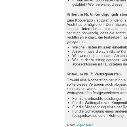
In welcher Art und Weise werden 
gebildet? Wer verwaltet diese?
Kriterium Nr. 6: Kündigungsfristen
Eine Kooperation ist zwar bindend, s
Austrittes ermöglichen. Denn Sie wiss
eigenes Unternehmen einmal setzen
natürlich notwendig, dass die schrif
Richtlinien enthält, die festsetzen, 
geregelt ist:
Welche Fristen müssen eingehal
An wen muss die schriftliche Kü
Wie werden gemeinsame Anschaf
Wie ist der Ausstieg geregelt, w
abgeschlossen ist? Entstehen d
Kriterium Nr. 7: Vertragsstrafen
Obwohl eine Kooperation natürlich ei
sollte dieses Vertrauen auch abgesi
kann erzielt werden, indem innerhal
Vertragsstrafen festgeschrieben wer
Für nicht erbrachte Leistungen
Für die Weitergabe von Kooperati
Für die Missachtung einzelner R
Für die Schädigung eines andere
(beispielsweise durch Rufmord)
Autor:
Brigitte Miller