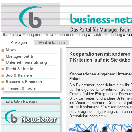
Startseite
»
Management & Unternehmensführung
»
Existenzgründung
» Koo
Anzeigen
What links here
News
Kooperationen mit anderen
Management &
7 Kriterien, auf die Sie dabe
Unternehmensführung
Recht & Urteile
Kooperationen eingehen: Unterne
Job & Karriere
Fokus
Steuern & Finanzen
Als Existenzgründer richtet sich Ihr
Themen & Tools
auf Ihr eigenes Unternehmen. Schließ
Geschäftsidee Erfolg haben. Doch m
Blick zu weiten und andere Unterne
jede Woche neu
ins Visier zu nehmen. Denn nicht j
ist Ihr Konkurrent. Vielmehr könnt
hervorragende Ergänzung zu Ihren e
Dienstleistungen sein.