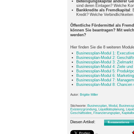
Beteiligungskapital anderer Ge
sind deren Einlagen? Welche Kond
Bankkredite als Fremdkapital
: 
Kredit? Welche Verbindlichkeiten 
Öffentliche Fördermittel als Frem
können Sie beantragen? Mit welc
werden?
Hier finden Sie die 8 weiteren Modu
Businessplan-Modul 1: Executi
Businessplan-Modul 2: Geschäft
Businessplan-Modul 3: Zielmark
Businessplan-Modul 4: Ziele und
Businessplan-Modul 5: Produktpor
Businessplan-Modul 6: Marketing
Businessplan-Modul 7: Manage
Businessplan-Modul 8: Chancen 
Autor:
Brigitte Miller
Stichworte:
Businessplan
,
Modul
,
Businesspl
Existenzgründung
,
Liquiditätsplanung
,
Liqui
Geschäftsidee
,
Finanzierungsplan
,
Kapitalb
Diesen Artikel:
Kommentieren