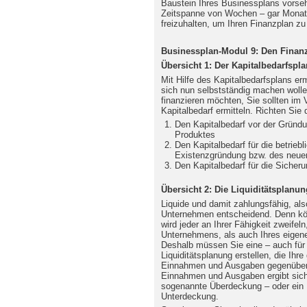
Baustein Ihres Businessplans vorsehe
Zeitspanne von Wochen – gar Monaten
freizuhalten, um Ihren Finanzplan zu 
Businessplan-Modul 9: Den Finanzp
Übersicht 1: Der Kapitalbedarfspla
Mit Hilfe des Kapitalbedarfsplans erm
sich nun selbstständig machen woll
finanzieren möchten, Sie sollten im 
Kapitalbedarf ermitteln. Richten Sie
Den Kapitalbedarf vor der Gründ
Produktes
Den Kapitalbedarf für die betrieb
Existenzgründung bzw. des neue
Den Kapitalbedarf für die Sicher
Übersicht 2: Die Liquiditätsplanun
Liquide und damit zahlungsfähig, also f
Unternehmen entscheidend. Denn kön
wird jeder an Ihrer Fähigkeit zweife
Unternehmens, als auch Ihres eigen
Deshalb müssen Sie eine – auch für 
Liquiditätsplanung erstellen, die Ihr
Einnahmen und Ausgaben gegenüberst
Einnahmen und Ausgaben ergibt sich
sogenannte Überdeckung – oder ein 
Unterdeckung.