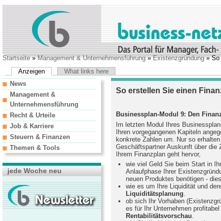
Startseite
»
Management & Unternehmensführung
»
Existenzgründung
» So 
Anzeigen
What links here
News
So erstellen Sie einen Fina
Management &
Unternehmensführung
Businessplan-Modul 9: Den Finanz
Recht & Urteile
Im letzten Modul Ihres Businessplan
Job & Karriere
Ihren vorgegangenen Kapiteln angeg
Steuern & Finanzen
konkrete Zahlen um. Nur so erhalten 
Geschäftspartner Auskunft über die
Themen & Tools
Ihrem Finanzplan geht hervor,
wie viel Geld Sie beim Start in I
jede Woche neu
Anlaufphase Ihrer Existenzgründu
neuen Produktes benötigen - die
wie es um Ihre Liquidität und der
Liquiditätsplanung
.
ob sich Ihr Vorhaben (Existenzgr
es für Ihr Unternehmen profitabel 
Rentabilitätsvorschau
.