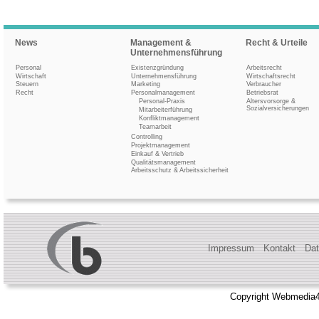
News
Management &
Recht & Urteile
Unternehmensführung
Personal
Existenzgründung
Arbeitsrecht
Wirtschaft
Unternehmensführung
Wirtschaftsrecht
Steuern
Marketing
Verbraucher
Recht
Personalmanagement
Betriebsrat
Personal-Praxis
Altersvorsorge &
Sozialversicherungen
Mitarbeiterführung
Konfliktmanagement
Teamarbeit
Controlling
Projektmanagement
Einkauf & Vertrieb
Qualitätsmanagement
Arbeitsschutz & Arbeitssicherheit
Impressum
Kontakt
Dat
Copyright Webmedia4