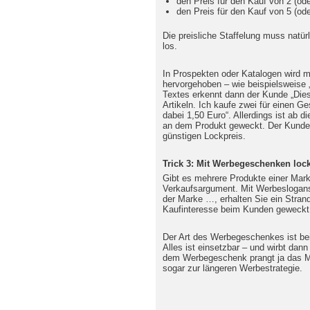
den Preis für den Kauf von 2 (oder
den Preis für den Kauf von 5 (ode
Die preisliche Staffelung muss natür
los.
In Prospekten oder Katalogen wird me
hervorgehoben – wie beispielsweise 
Textes erkennt dann der Kunde „Diese
Artikeln. Ich kaufe zwei für einen G
dabei 1,50 Euro“. Allerdings ist ab d
an dem Produkt geweckt. Der Kunde 
günstigen Lockpreis.
Trick 3: Mit Werbegeschenken loc
Gibt es mehrere Produkte einer Mar
Verkaufsargument. Mit Werbeslogans
der Marke …, erhalten Sie ein Strand
Kaufinteresse beim Kunden geweckt
Der Art des Werbegeschenkes ist bei
Alles ist einsetzbar – und wirbt dann
dem Werbegeschenk prangt ja das Ma
sogar zur längeren Werbestrategie.