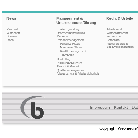
News
Management &
Recht & Urteile
Unternehmensführung
Personal
Existenzgründung
Arbeitsrecht
Wirtschaft
Unternehmensführung
Wirtschaftsrecht
Steuern
Marketing
Verbraucher
Recht
Personalmanagement
Betriebsrat
Personal-Praxis
Altersvorsorge &
Sozialversicherungen
Mitarbeiterführung
Konfliktmanagement
Teamarbeit
Controlling
Projektmanagement
Einkauf & Vertrieb
Qualitätsmanagement
Arbeitsschutz & Arbeitssicherheit
Impressum
Kontakt
Dat
Copyright Webmedia4