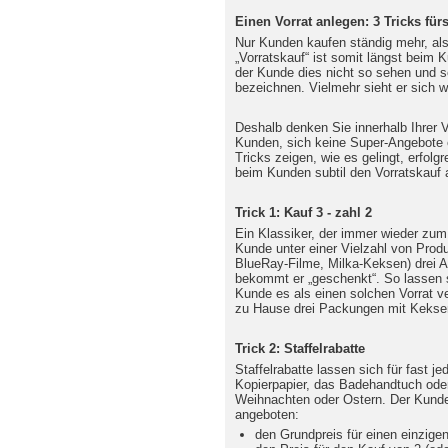
Einen Vorrat anlegen: 3 Tricks für
Nur Kunden kaufen ständig mehr, als 
„Vorratskauf“ ist somit längst beim
der Kunde dies nicht so sehen und s
bezeichnen. Vielmehr sieht er sich 
Deshalb denken Sie innerhalb Ihrer V
Kunden, sich keine Super-Angebote e
Tricks zeigen, wie es gelingt, erfolg
beim Kunden subtil den Vorratskauf 
Trick 1: Kauf 3 - zahl 2
Ein Klassiker, der immer wieder zum
Kunde unter einer Vielzahl von Prod
BlueRay-Filme, Milka-Keksen) drei Ar
bekommt er „geschenkt“. So lassen s
Kunde es als einen solchen Vorrat ve
zu Hause drei Packungen mit Keksen
Trick 2: Staffelrabatte
Staffelrabatte lassen sich für fast j
Kopierpapier, das Badehandtuch oder 
Weihnachten oder Ostern. Der Kunde
angeboten:
den Grundpreis für einen einzigen 