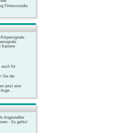
ndat
ng Fitnessstudio
r Körpersignale:
ersignale
 Karriere
– auch für
n Sie die
n jetzt eine
 Auge...
ls Angestellter
chnen - So gehts!