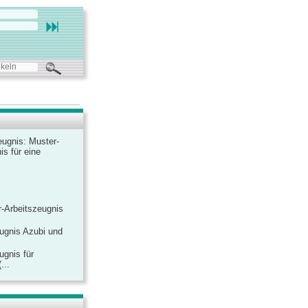
ugnis: Muster-
is für eine
-Arbeitszeugnis
ugnis Azubi und
ugnis für
...