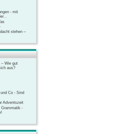
ngen - mit
r...
Was
n
rdacht stehen –
 – Wie gut
sich aus?
 und Co - Sind
r Adventszeit
e Grammatik -
e!