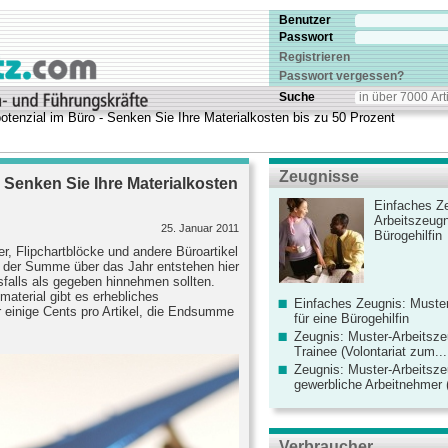
Benutzer
Passwort
Registrieren
Passwort vergessen?
Suche
otenzial im Büro - Senken Sie Ihre Materialkosten bis zu 50 Prozent
Zeugnisse
 Senken Sie Ihre Materialkosten
Einfaches Ze
Arbeitszeugn
25. Januar 2011
Bürogehilfin
ner, Flipchartblöcke und andere Büroartikel
in der Summe über das Jahr entstehen hier
sfalls als gegeben hinnehmen sollten.
aterial gibt es erhebliches
Einfaches Zeugnis: Muster
r einige Cents pro Artikel, die Endsumme
für eine Bürogehilfin
Zeugnis: Muster-Arbeitsze
Trainee (Volontariat zum...
Zeugnis: Muster-Arbeitsze
gewerbliche Arbeitnehmer (
Verbraucher