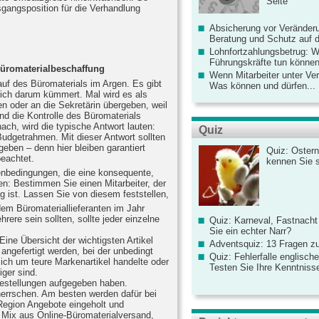
Seite
gangsposition für die Verhandlung
Absicherung vor Veränderu
Beratung und Schutz auf de
Lohnfortzahlungsbetrug: 
Führungskräfte tun könne
 Büromaterialbeschaffung
Wenn Mitarbeiter unter Ve
auf des Büromaterials im Argen. Es gibt
Was können und dürfen...
 sich darum kümmert. Mal wird es als
n oder an die Sekretärin übergeben, weil
nd die Kontrolle des Büromaterials
ach, wird die typische Antwort lauten:
Quiz
Budgetrahmen. Mit dieser Antwort sollten
 geben – denn hier bleiben garantiert
Quiz: Ostern
eachtet.
kennen Sie 
enbedingungen, die eine konsequente,
n: Bestimmen Sie einen Mitarbeiter, der
ig ist. Lassen Sie von diesem feststellen,
em Büromateriallieferanten im Jahr
rere sein sollten, sollte jeder einzelne
Quiz: Karneval, Fastnacht
Sie ein echter Narr?
Eine Übersicht der wichtigsten Artikel
Adventsquiz: 13 Fragen zu
angefertigt werden, bei der unbedingt
Quiz: Fehlerfalle englisch
sich um teure Markenartikel handelte oder
Testen Sie Ihre Kenntniss
ger sind.
estellungen aufgegeben haben.
errschen. Am besten werden dafür bei
Region Angebote eingeholt und
 Mix aus Online-Büromaterialversand,