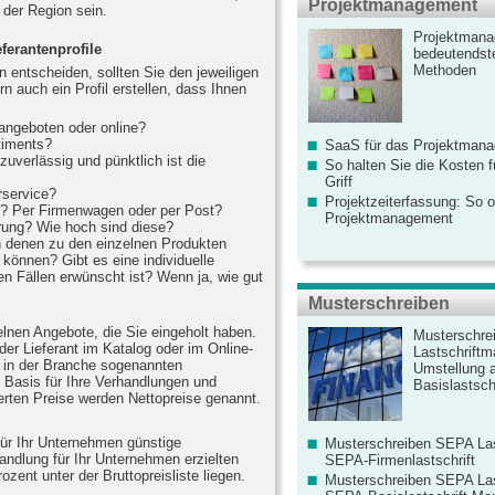
Projektmanagement
 der Region sein.
Projektmana
eferantenprofile
bedeutendste
Methoden
n entscheiden, sollten Sie den jeweiligen
rn auch ein Profil erstellen, dass Ihnen
 angeboten oder online?
rtiments?
SaaS für das Projektman
zuverlässig und pünktlich ist die
So halten Sie die Kosten fü
Griff
rservice?
Projektzeiterfassung: So o
rt? Per Firmenwagen oder per Post?
Projektmanagement
erung? Wie hoch sind diese?
n denen zu den einzelnen Produkten
 können? Gibt es eine individuelle
nen Fällen erwünscht ist? Wenn ja, wie gut
Musterschreiben
elnen Angebote, die Sie eingeholt haben.
Musterschre
der Lieferant im Katalog oder im Online-
Lastschriftm
e in der Branche sogenannten
Umstellung 
e Basis für Ihre Verhandlungen und
Basislastschr
ierten Preise werden Nettopreise genannt.
für Ihr Unternehmen günstige
Musterschreiben SEPA Las
rhandlung für Ihr Unternehmen erzielten
SEPA-Firmenlastschrift
ozent unter der Bruttopreisliste liegen.
Musterschreiben SEPA Las