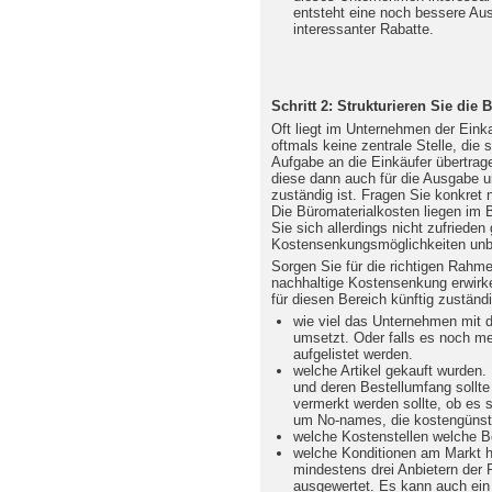
entsteht eine noch bessere Aus
interessanter Rabatte.
Schritt 2: Strukturieren Sie die
Oft liegt im Unternehmen der Eink
oftmals keine zentrale Stelle, die
Aufgabe an die Einkäufer übertrage
diese dann auch für die Ausgabe u
zuständig ist. Fragen Sie konkret n
Die Büromaterialkosten liegen im 
Sie sich allerdings nicht zufrieden
Kostensenkungsmöglichkeiten unb
Sorgen Sie für die richtigen Rahm
nachhaltige Kostensenkung erwirke
für diesen Bereich künftig zuständ
wie viel das Unternehmen mit d
umsetzt. Oder falls es noch meh
aufgelistet werden.
welche Artikel gekauft wurden. 
und deren Bestellumfang sollte 
vermerkt werden sollte, ob es 
um No-names, die kostengünsti
welche Kostenstellen welche B
welche Konditionen am Markt h
mindestens drei Anbietern der 
ausgewertet. Es kann auch ein