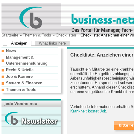
Startseite
»
Themen & Tools
»
Checklisten
» Checkliste: Anzeichen einer v
Anzeigen
What links here
News
Checkliste: Anzeichen eine
Management &
Unternehmensführung
Täuscht ein Mitarbeiter eine krankhei
Recht & Urteile
so entfällt die Entgeltfortzahlungspfl
Job & Karriere
Arbeitsunfähigkeitsbescheinigung wi
zugestanden. Entsprechend schwer i
Steuern & Finanzen
erschüttern. Anhand dieser Checklist
Themen & Tools
um eine vorgetäuschte Krankheit han
jede Woche neu
Vertiefende Informationen erhalten S
Krankheit kostet Job
.