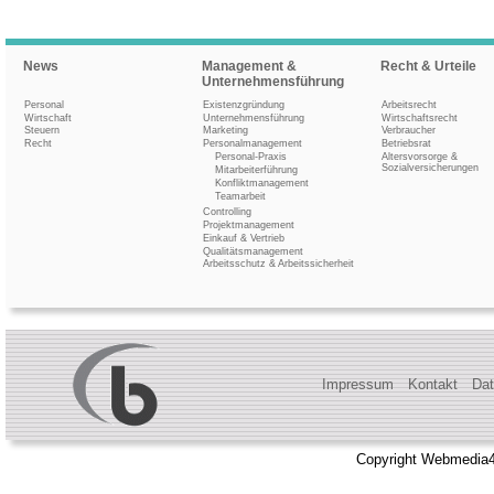
News
Management &
Recht & Urteile
Unternehmensführung
Personal
Existenzgründung
Arbeitsrecht
Wirtschaft
Unternehmensführung
Wirtschaftsrecht
Steuern
Marketing
Verbraucher
Recht
Personalmanagement
Betriebsrat
Personal-Praxis
Altersvorsorge &
Sozialversicherungen
Mitarbeiterführung
Konfliktmanagement
Teamarbeit
Controlling
Projektmanagement
Einkauf & Vertrieb
Qualitätsmanagement
Arbeitsschutz & Arbeitssicherheit
Impressum
Kontakt
Dat
Copyright Webmedia4