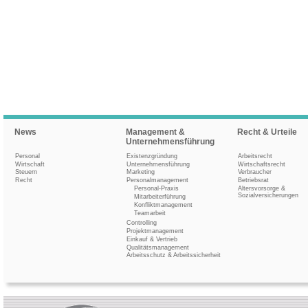
News
Management &
Recht & Urteile
Unternehmensführung
Personal
Existenzgründung
Arbeitsrecht
Wirtschaft
Unternehmensführung
Wirtschaftsrecht
Steuern
Marketing
Verbraucher
Recht
Personalmanagement
Betriebsrat
Personal-Praxis
Altersvorsorge &
Sozialversicherungen
Mitarbeiterführung
Konfliktmanagement
Teamarbeit
Controlling
Projektmanagement
Einkauf & Vertrieb
Qualitätsmanagement
Arbeitsschutz & Arbeitssicherheit