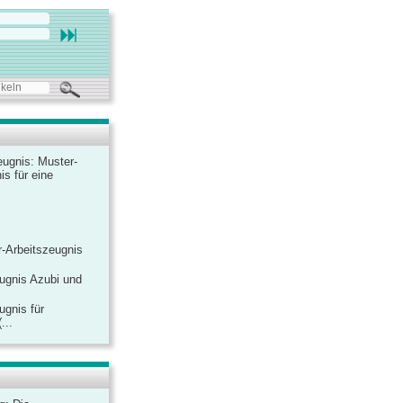
ugnis: Muster-
is für eine
-Arbeitszeugnis
ugnis Azubi und
ugnis für
...