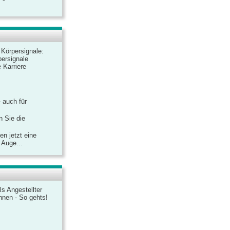
r Körpersignale:
ersignale
 Karriere
– auch für
n Sie die
n jetzt eine
 Auge...
ls Angestellter
chnen - So gehts!