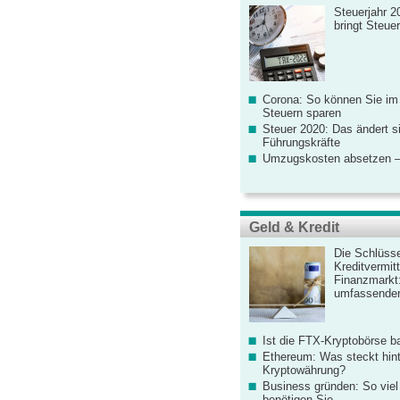
Steuerjahr 2
bringt Steue
Corona: So können Sie im
Steuern sparen
Steuer 2020: Das ändert s
Führungskräfte
Umzugskosten absetzen –
Geld & Kredit
Die Schlüsse
Kreditvermitt
Finanzmarkt
umfassender
Ist die FTX-Kryptobörse ba
Ethereum: Was steckt hint
Kryptowährung?
Business gründen: So viel 
benötigen Sie