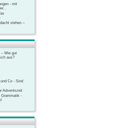
ngen - mit
r...
Was
n
rdacht stehen –
 – Wie gut
sich aus?
 und Co - Sind
r Adventszeit
e Grammatik -
e!