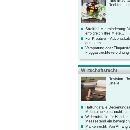
Hilfe im Allt
Rechtsschut
Streitfall Mietminderung: 
erfolgreich Ihre Miete...
Für Kreative – Adventskal
gestalten
Verspätung oder Flugausfa
Fluggastrechteverordnung ve
Wirtschaftsrecht
Revision: Re
Urteile
Haftungsfalle Bedienungsa
Mountainbike ist nicht für..
Widerrufsfalle für Händler: 
Messestand ein bewegliche
Markenrecht: Von Anfang an