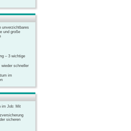
n unverzichtbares
ine und große
n
g – 3 wichtige
 wieder schneller
atum im
en
n im Job: Mit
zversicherung
 der sicheren