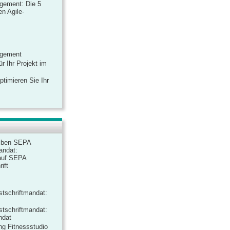
gement: Die 5
n Agile-
agement
r Ihr Projekt im
ptimieren Sie Ihr
iben SEPA
andat:
auf SEPA
ift
tschriftmandat:
tschriftmandat:
ndat
ng Fitnessstudio