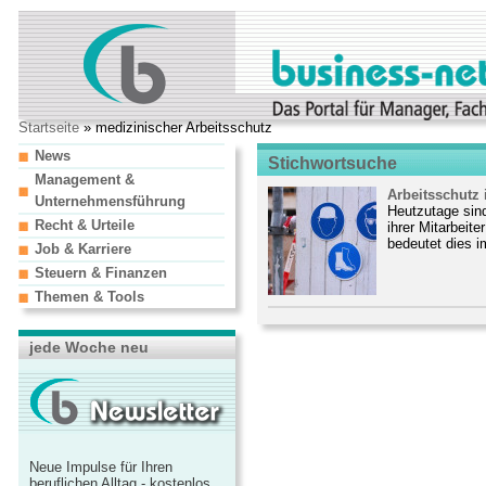
Startseite
» medizinischer Arbeitsschutz
News
Stichwortsuche
Management &
Arbeitsschutz 
Unternehmensführung
Heutzutage sind 
Recht & Urteile
ihrer Mitarbeit
bedeutet dies im
Job & Karriere
Steuern & Finanzen
Themen & Tools
jede Woche neu
Neue Impulse für Ihren
beruflichen Alltag - kostenlos