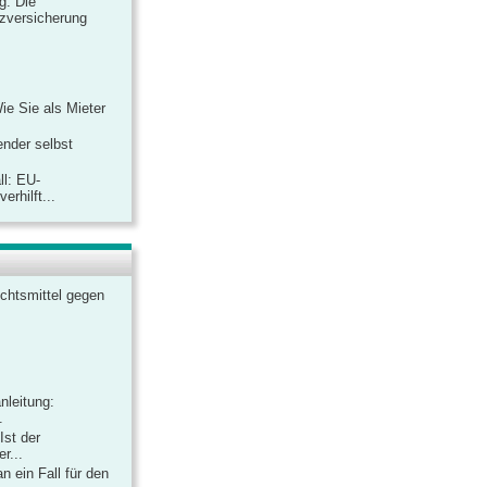
ag: Die
zversicherung
Wie Sie als Mieter
ender selbst
ll: EU-
rhilft...
chtsmittel gegen
nleitung:
.
Ist der
r...
 ein Fall für den