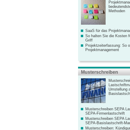
Projektmana
bedeutendste
Methoden
SaaS für das Projektman
So halten Sie die Kosten fü
Griff
Projektzeiterfassung: So o
Projektmanagement
Musterschreiben
Musterschre
Lastschriftm
Umstellung 
Basislastschr
Musterschreiben SEPA Las
SEPA-Firmenlastschrift
Musterschreiben SEPA Las
SEPA-Basislastschrift-Ma
Musterschreiben: Kündigu