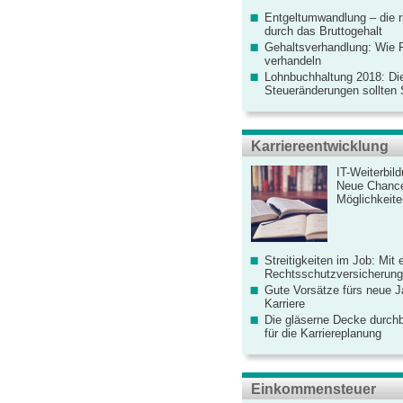
Entgeltumwandlung – die r
durch das Bruttogehalt
Gehaltsverhandlung: Wie F
verhandeln
Lohnbuchhaltung 2018: Di
Steueränderungen sollten
Karriereentwicklung
IT-Weiterbil
Neue Chanc
Möglichkeiten
Streitigkeiten im Job: Mit 
Rechtsschutzversicherung 
Gute Vorsätze fürs neue Ja
Karriere
Die gläserne Decke durchb
für die Karriereplanung
Einkommensteuer