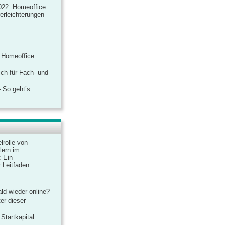
022: Homeoffice
rerleichterungen
 Homeoffice
ich für Fach- und
 So geht’s
lrolle von
lern im
: Ein
 Leitfaden
ld wieder online?
er dieser
Startkapital