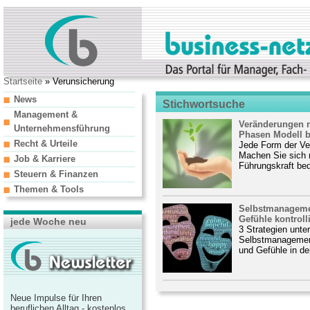
Startseite
» Verunsicherung
News
Stichwortsuche
Management &
Veränderungen 
Unternehmensführung
Phasen Modell be
Recht & Urteile
Jede Form der Ve
Machen Sie sich m
Job & Karriere
Führungskraft bed
Steuern & Finanzen
Themen & Tools
Selbstmanageme
Gefühle kontroll
jede Woche neu
3 Strategien unte
Selbstmanagement
und Gefühle in d
Neue Impulse für Ihren
beruflichen Alltag - kostenlos