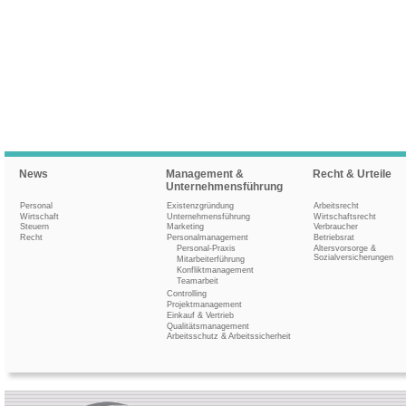
News
Management &
Recht & Urteile
Unternehmensführung
Personal
Existenzgründung
Arbeitsrecht
Wirtschaft
Unternehmensführung
Wirtschaftsrecht
Steuern
Marketing
Verbraucher
Recht
Personalmanagement
Betriebsrat
Personal-Praxis
Altersvorsorge &
Sozialversicherungen
Mitarbeiterführung
Konfliktmanagement
Teamarbeit
Controlling
Projektmanagement
Einkauf & Vertrieb
Qualitätsmanagement
Arbeitsschutz & Arbeitssicherheit