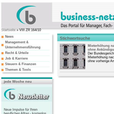
Startseite
» VIII ZR 164/10
News
Stichwortsuche
Management &
Mieterhöhung n
Unternehmensführung
ohne Ankündigu
Recht & Urteile
Der Bundesgerich
Mieterhöhung na
Job & Karriere
ohne vorherige A
Steuern & Finanzen
Themen & Tools
jede Woche neu
Neue Impulse für Ihren
beruflichen Alltag - kostenlos