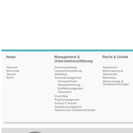
News
Management &
Recht & Urteile
Unternehmensführung
Personal
Existenzgründung
Arbeitsrecht
Wirtschaft
Unternehmensführung
Wirtschaftsrecht
Steuern
Marketing
Verbraucher
Recht
Personalmanagement
Betriebsrat
Personal-Praxis
Altersvorsorge &
Sozialversicherungen
Mitarbeiterführung
Konfliktmanagement
Teamarbeit
Controlling
Projektmanagement
Einkauf & Vertrieb
Qualitätsmanagement
Arbeitsschutz & Arbeitssicherheit