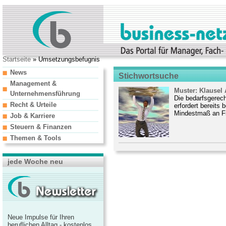
Startseite
» Umsetzungsbefugnis
News
Stichwortsuche
Management &
Muster: Klausel
Unternehmensführung
Die bedarfsgerech
Recht & Urteile
erfordert bereits 
Mindestmaß an Fi
Job & Karriere
Steuern & Finanzen
Themen & Tools
jede Woche neu
Neue Impulse für Ihren
beruflichen Alltag - kostenlos