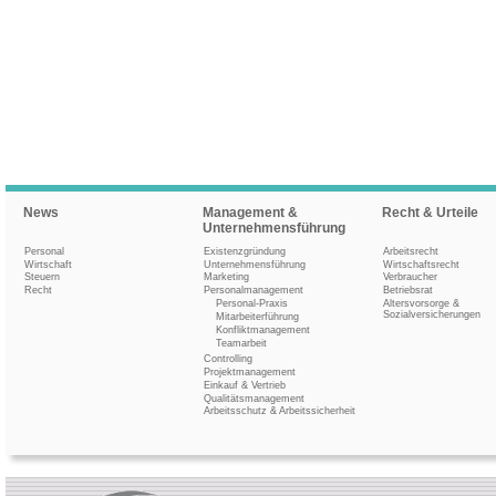
News
Management &
Recht & Urteile
Unternehmensführung
Personal
Existenzgründung
Arbeitsrecht
Wirtschaft
Unternehmensführung
Wirtschaftsrecht
Steuern
Marketing
Verbraucher
Recht
Personalmanagement
Betriebsrat
Personal-Praxis
Altersvorsorge &
Sozialversicherungen
Mitarbeiterführung
Konfliktmanagement
Teamarbeit
Controlling
Projektmanagement
Einkauf & Vertrieb
Qualitätsmanagement
Arbeitsschutz & Arbeitssicherheit