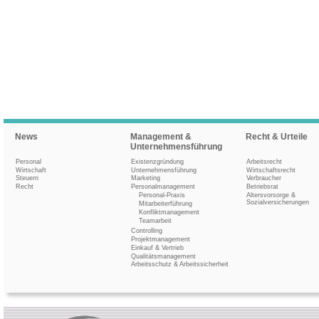
News
Management &
Recht & Urteile
Unternehmensführung
Personal
Existenzgründung
Arbeitsrecht
Wirtschaft
Unternehmensführung
Wirtschaftsrecht
Steuern
Marketing
Verbraucher
Recht
Personalmanagement
Betriebsrat
Personal-Praxis
Altersvorsorge &
Sozialversicherungen
Mitarbeiterführung
Konfliktmanagement
Teamarbeit
Controlling
Projektmanagement
Einkauf & Vertrieb
Qualitätsmanagement
Arbeitsschutz & Arbeitssicherheit