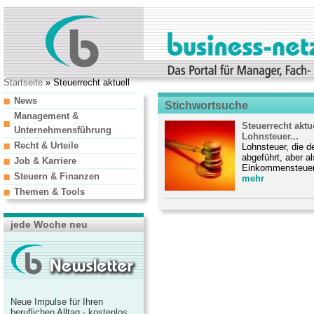
Startseite
» Steuerrecht aktuell
News
Stichwortsuche
Management &
Steuerrecht aktu
Unternehmensführung
Lohnsteuer...
Recht & Urteile
Lohnsteuer, die d
abgeführt, aber al
Job & Karriere
Einkommensteuerv
Steuern & Finanzen
mehr
Themen & Tools
jede Woche neu
Neue Impulse für Ihren
beruflichen Alltag - kostenlos