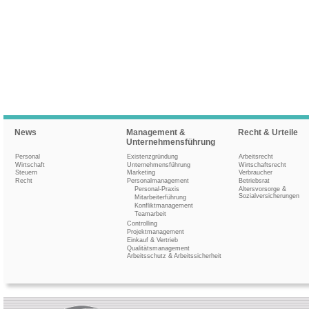
News
Management &
Recht & Urteile
Unternehmensführung
Personal
Existenzgründung
Arbeitsrecht
Wirtschaft
Unternehmensführung
Wirtschaftsrecht
Steuern
Marketing
Verbraucher
Recht
Personalmanagement
Betriebsrat
Personal-Praxis
Altersvorsorge &
Sozialversicherungen
Mitarbeiterführung
Konfliktmanagement
Teamarbeit
Controlling
Projektmanagement
Einkauf & Vertrieb
Qualitätsmanagement
Arbeitsschutz & Arbeitssicherheit