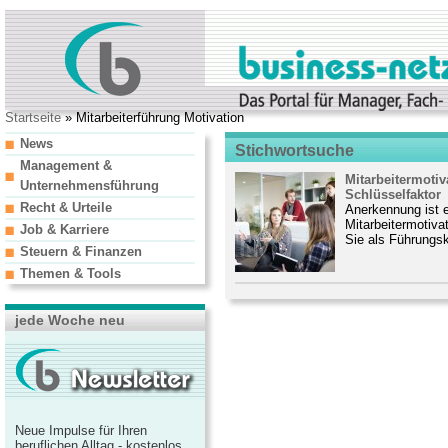
Startseite
» Mitarbeiterführung Motivation
News
Stichwortsuche
Management &
Mitarbeitermoti
Unternehmensführung
Schlüsselfaktor
Recht & Urteile
Anerkennung ist e
Mitarbeitermotiva
Job & Karriere
Sie als Führungsk
Steuern & Finanzen
Themen & Tools
jede Woche neu
Neue Impulse für Ihren
beruflichen Alltag - kostenlos