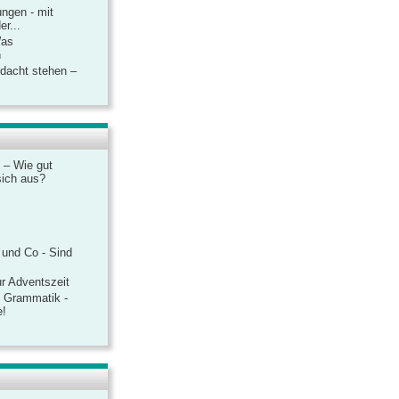
ngen - mit
r...
Was
n
rdacht stehen –
 – Wie gut
sich aus?
 und Co - Sind
r Adventszeit
e Grammatik -
e!