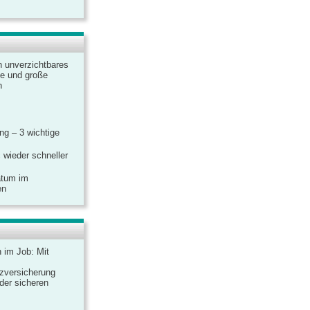
n unverzichtbares
ine und große
n
g – 3 wichtige
 wieder schneller
atum im
en
n im Job: Mit
zversicherung
 der sicheren