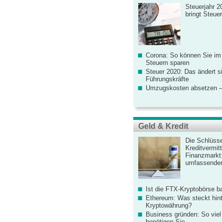
Steuerjahr 2
bringt Steue
Corona: So können Sie im
Steuern sparen
Steuer 2020: Das ändert s
Führungskräfte
Umzugskosten absetzen –
Geld & Kredit
Die Schlüsse
Kreditvermitt
Finanzmarkt
umfassender
Ist die FTX-Kryptobörse ba
Ethereum: Was steckt hint
Kryptowährung?
Business gründen: So viel 
benötigen Sie