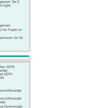
gement: Die 5
n Agile-
agement
r Ihr Projekt im
ptimieren Sie Ihr
iben SEPA
andat:
auf SEPA
ift
tschriftmandat:
tschriftmandat:
ndat
ng Fitnessstudio