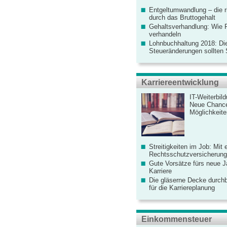
Entgeltumwandlung – die r
durch das Bruttogehalt
Gehaltsverhandlung: Wie F
verhandeln
Lohnbuchhaltung 2018: Di
Steueränderungen sollten
Karriereentwicklung
IT-Weiterbil
Neue Chanc
Möglichkeiten
Streitigkeiten im Job: Mit 
Rechtsschutzversicherung 
Gute Vorsätze fürs neue Ja
Karriere
Die gläserne Decke durchb
für die Karriereplanung
Einkommensteuer