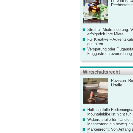
Hilfe im Allt
Rechtsschut
Streitfall Mietminderung: 
erfolgreich Ihre Miete...
Für Kreative – Adventskal
gestalten
Verspätung oder Flugausfa
Fluggastrechteverordnung ve
Wirtschaftsrecht
Revision: Re
Urteile
Haftungsfalle Bedienungsa
Mountainbike ist nicht für..
Widerrufsfalle für Händler: 
Messestand ein bewegliche
Markenrecht: Von Anfang an