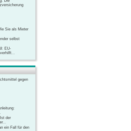
ag: Die
zversicherung
Wie Sie als Mieter
ender selbst
ll: EU-
rhilft...
chtsmittel gegen
nleitung:
.
Ist der
r...
 ein Fall für den