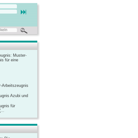
ugnis: Muster-
is für eine
-Arbeitszeugnis
ugnis Azubi und
ugnis für
...