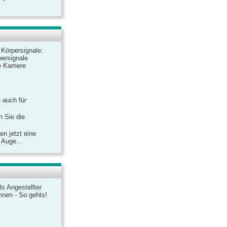
r Körpersignale:
ersignale
 Karriere
– auch für
n Sie die
n jetzt eine
 Auge...
ls Angestellter
chnen - So gehts!