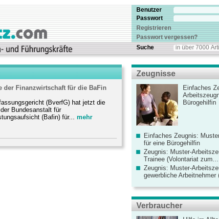
Benutzer
Passwort
Registrieren
Passwort vergessen?
Suche
Zeugnisse
der Finanzwirtschaft für die BaFin
Einfaches Ze
Arbeitszeugn
ssungsgericht (BverfG) hat jetzt die
Bürogehilfin
der Bundesanstalt für
tungsaufsicht (Bafin) für...
mehr
Einfaches Zeugnis: Muster
für eine Bürogehilfin
Zeugnis: Muster-Arbeitsze
Trainee (Volontariat zum...
Zeugnis: Muster-Arbeitsze
gewerbliche Arbeitnehmer (
Verbraucher