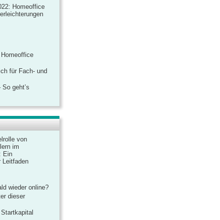
022: Homeoffice
rerleichterungen
 Homeoffice
ich für Fach- und
 So geht’s
lrolle von
lern im
: Ein
 Leitfaden
ld wieder online?
er dieser
Startkapital