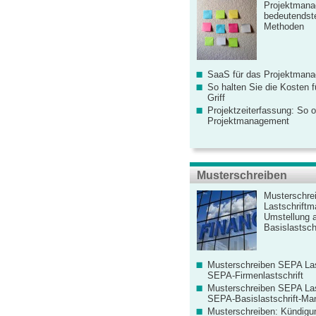
Projektmana
bedeutendste
Methoden
SaaS für das Projektman
So halten Sie die Kosten fü
Griff
Projektzeiterfassung: So o
Projektmanagement
Musterschreiben
Musterschre
Lastschriftm
Umstellung 
Basislastschr
Musterschreiben SEPA Las
SEPA-Firmenlastschrift
Musterschreiben SEPA Las
SEPA-Basislastschrift-Ma
Musterschreiben: Kündigu