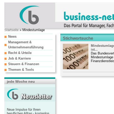
Startseite
» Mindestumlage
News
Stichwortsuche
Management &
Mindestumlage 
Unternehmensführung
ist...
Recht & Urteile
Das Bundesverfa
Mindestumlage 
Job & Karriere
Finanzdienstleis
Steuern & Finanzen
Themen & Tools
jede Woche neu
Neue Impulse für Ihren
beruflichen Alltag - kostenlos