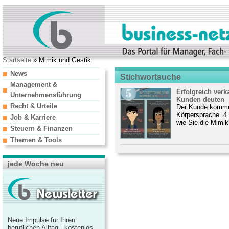
Startseite
» Mimik und Gestik
News
Stichwortsuche
Management &
Erfolgreich verk
Unternehmensführung
Kunden deuten
Recht & Urteile
Der Kunde kommun
Körpersprache. 4
Job & Karriere
wie Sie die Mimik
Steuern & Finanzen
Themen & Tools
jede Woche neu
Neue Impulse für Ihren
beruflichen Alltag - kostenlos