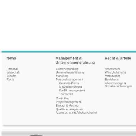
News
Management &
Recht & Urteile
Unternehmensführung
Personal
Existenzgründung
Arbeitsrecht
Wirtschaft
Unternehmensführung
Wirtschaftsrecht
Steuern
Marketing
Verbraucher
Recht
Personalmanagement
Betriebsrat
Personal-Praxis
Altersvorsorge &
Sozialversicherungen
Mitarbeiterführung
Konfliktmanagement
Teamarbeit
Controlling
Projektmanagement
Einkauf & Vertrieb
Qualitätsmanagement
Arbeitsschutz & Arbeitssicherheit